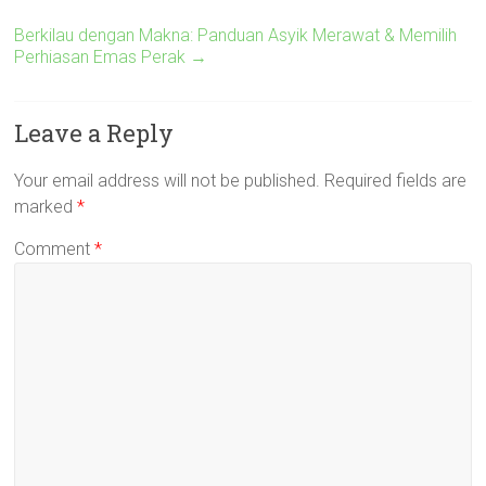
Berkilau dengan Makna: Panduan Asyik Merawat & Memilih
Perhiasan Emas Perak
→
Leave a Reply
Your email address will not be published.
Required fields are
marked
*
Comment
*