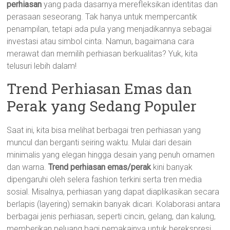
perhiasan
yang pada dasarnya merefleksikan identitas dan
perasaan seseorang. Tak hanya untuk mempercantik
penampilan, tetapi ada pula yang menjadikannya sebagai
investasi atau simbol cinta. Namun, bagaimana cara
merawat dan memilih perhiasan berkualitas? Yuk, kita
telusuri lebih dalam!
Trend Perhiasan Emas dan
Perak yang Sedang Populer
Saat ini, kita bisa melihat berbagai tren perhiasan yang
muncul dan berganti seiring waktu. Mulai dari desain
minimalis yang elegan hingga desain yang penuh ornamen
dan warna.
Trend perhiasan emas/perak
kini banyak
dipengaruhi oleh selera fashion terkini serta tren media
sosial. Misalnya, perhiasan yang dapat diaplikasikan secara
berlapis (layering) semakin banyak dicari. Kolaborasi antara
berbagai jenis perhiasan, seperti cincin, gelang, dan kalung,
memberikan peluang bagi pemakainya untuk berekspresi.