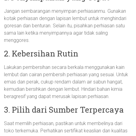
Jangan sembarangan menyimpan perhiasanmu. Gunakan
kotak perhiasan dengan lapisan lembut untuk menghindari
goresan dan benturan. Selain itu, pisahkan perhiasan satu
sama lain ketika menyimpannya agar tidak saling
menggores.
2. Kebersihan Rutin
Lakukan pembersihan secara berkala menggunakan kain
lembut dan cairan pembersih perhiasan yang sesuai. Untuk
emas dan perak, cukup rendam dalam air sabun hangat,
kemudian bersihkan dengan lembut. Hindari bahan kimia
beragresif yang dapat merusak lapisan perhiasan.
3. Pilih dari Sumber Terpercaya
Saat memilih perhiasan, pastikan untuk membelinya dari
toko terkemuka. Perhatikan sertifikat keaslian dan kualitas