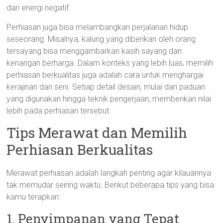
dari energi negatif.
Perhiasan juga bisa melambangkan perjalanan hidup
seseorang. Misalnya, kalung yang diberikan oleh orang
tersayang bisa menggambarkan kasih sayang dan
kenangan berharga. Dalam konteks yang lebih luas, memilih
perhiasan berkualitas juga adalah cara untuk menghargai
kerajinan dan seni. Setiap detail desain, mulai dari paduan
yang digunakan hingga teknik pengerjaan, memberikan nilai
lebih pada perhiasan tersebut.
Tips Merawat dan Memilih
Perhiasan Berkualitas
Merawat perhiasan adalah langkah penting agar kilauannya
tak memudar seiring waktu. Berikut beberapa tips yang bisa
kamu terapkan:
1. Penyimpanan yang Tepat