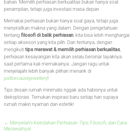
bahan. Memilih perhiasan berkualitas bukan hanya soal
penampilan, tetapi juga investasi masa depan.
Memakai perhiasan bukan hanya soal gaya, tetapi juga
menyiratkan makna yang dalam. Dengan pengetahuan
tentang
filosofi di balik perhiasan
, kita bisa lebih menghargai
setiap aksesori yang kita pilih. Dan tentunya, dengan
mengikuti
tips merawat & memilih perhiasan berkualitas
,
perhiasan kesayangan kita akan selalu bersinar layaknya
saat pertama kali memakainya. Jangan ragu untuk
menjelajahi lebih banyak pilihan menarik di
justbecausejewellery
!
Tips desain rumah minimalis nggak ada habisnya untuk
dieksplorasi. Temukan inspirasi baru setiap hari supaya
rumah makin nyaman dan estetik!
←
Menyelami Keindahan Perhiasan: Tips, Filosofi, dan Cara
Merawatnya!