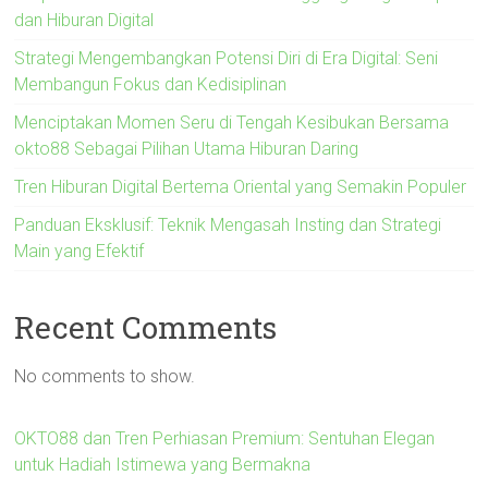
dan Hiburan Digital
Strategi Mengembangkan Potensi Diri di Era Digital: Seni
Membangun Fokus dan Kedisiplinan
Menciptakan Momen Seru di Tengah Kesibukan Bersama
okto88 Sebagai Pilihan Utama Hiburan Daring
Tren Hiburan Digital Bertema Oriental yang Semakin Populer
Panduan Eksklusif: Teknik Mengasah Insting dan Strategi
Main yang Efektif
Recent Comments
No comments to show.
OKTO88 dan Tren Perhiasan Premium: Sentuhan Elegan
untuk Hadiah Istimewa yang Bermakna