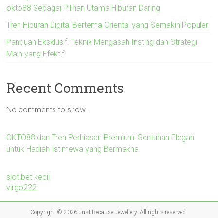
okto88 Sebagai Pilihan Utama Hiburan Daring
Tren Hiburan Digital Bertema Oriental yang Semakin Populer
Panduan Eksklusif: Teknik Mengasah Insting dan Strategi
Main yang Efektif
Recent Comments
No comments to show.
OKTO88 dan Tren Perhiasan Premium: Sentuhan Elegan
untuk Hadiah Istimewa yang Bermakna
slot bet kecil
virgo222
Copyright © 2026
Just Because Jewellery
. All rights reserved.