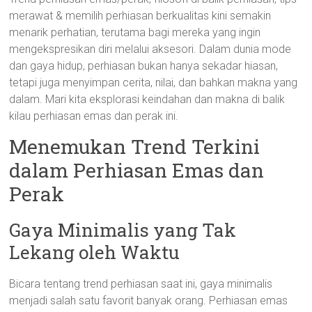
merawat & memilih perhiasan berkualitas kini semakin
menarik perhatian, terutama bagi mereka yang ingin
mengekspresikan diri melalui aksesori. Dalam dunia mode
dan gaya hidup, perhiasan bukan hanya sekadar hiasan,
tetapi juga menyimpan cerita, nilai, dan bahkan makna yang
dalam. Mari kita eksplorasi keindahan dan makna di balik
kilau perhiasan emas dan perak ini.
Menemukan Trend Terkini
dalam Perhiasan Emas dan
Perak
Gaya Minimalis yang Tak
Lekang oleh Waktu
Bicara tentang trend perhiasan saat ini, gaya minimalis
menjadi salah satu favorit banyak orang. Perhiasan emas