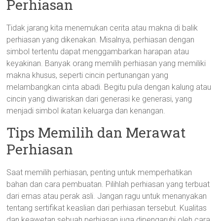
Perhiasan
Tidak jarang kita menemukan cerita atau makna di balik
perhiasan yang dikenakan. Misalnya, perhiasan dengan
simbol tertentu dapat menggambarkan harapan atau
keyakinan. Banyak orang memilih perhiasan yang memiliki
makna khusus, seperti cincin pertunangan yang
melambangkan cinta abadi. Begitu pula dengan kalung atau
cincin yang diwariskan dari generasi ke generasi, yang
menjadi simbol ikatan keluarga dan kenangan.
Tips Memilih dan Merawat
Perhiasan
Saat memilih perhiasan, penting untuk memperhatikan
bahan dan cara pembuatan. Pilihlah perhiasan yang terbuat
dari emas atau perak asli. Jangan ragu untuk menanyakan
tentang sertifikat keaslian dari perhiasan tersebut. Kualitas
dan keawetan sebuah perhiasan juga dipengaruhi oleh cara