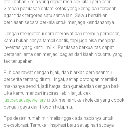
atau bahan kimia yang dapat merusak kilau perhiasan.
Simpan perhiasan dalam kotak yang kering dan terpisah
agar tidak tergores satu sama lain. Selalu bersihkan
perhiasan secara berkala untuk menjaga keindahannya.
Dengan mengetahui cara merawat dan memilih perhiasan,
kamu bukan hanya tampil cantik, tapi juga bisa menjaga
investasi yang kamu miliki. Perhiasan berkualitas dapat
bertahan lama dan menjadi bagian dari kisah hidupmu yang
tak terlupakan.
Pilih dan rawat dengan bijak, dan biarkan perhiasanmu
bercerita tentang dirimu. Ingat, setiap potongan memiliki
maknanya sendiri, jadi hargai dan gunakanlah dengan baik.
Jika kamu mencari inspirasi lebih lanjut, cek
justbecausejewellery
untuk menemukan koleksi yang cocok
dengan gaya dan filosofi hidupmu.
Tips desain rumah minimalis nggak ada habisnya untuk
dieksplorasi. Temukan inspirasi baru setiap hari supaya