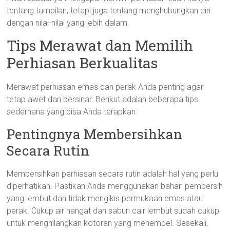
tentang tampilan, tetapi juga tentang menghubungkan diri
dengan nilai-nilai yang lebih dalam.
Tips Merawat dan Memilih
Perhiasan Berkualitas
Merawat perhiasan emas dan perak Anda penting agar
tetap awet dan bersinar. Berikut adalah beberapa tips
sederhana yang bisa Anda terapkan:
Pentingnya Membersihkan
Secara Rutin
Membersihkan perhiasan secara rutin adalah hal yang perlu
diperhatikan. Pastikan Anda menggunakan bahan pembersih
yang lembut dan tidak mengikis permukaan emas atau
perak. Cukup air hangat dan sabun cair lembut sudah cukup
untuk menghilangkan kotoran yang menempel. Sesekali,