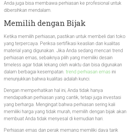
Anda juga bisa membawa perhiasan ke profesional untuk
dibersihkan mendalam.
Memilih dengan Bijak
Ketika memilih perhiasan, pastikan untuk membeli dari toko
yang terpercaya. Periksa sertifikasi keaslian dan kualitas
material yang digunakan. Jika Anda sedang mencari trend
perhiasan emas, sebaiknya pilih yang memiliki desain
timeless agar tidak lekang oleh waktu dan bisa digunakan
dalam berbagai kesempatan.
trend perhiasan emas
ini
menunjukkan bahwa kualitas adalah kunci.
Dengan memperhatikan hal ini, Anda tidak hanya
mendapatkan perhiasan yang cantik, tetapi juga investasi
yang berharga. Mengingat bahwa perhiasan sering kali
memiliki harga yang tidak murah, memilih dengan bijak akan
membuat Anda tidak menyesal di kemudian hari.
Perhiasan emas dan perak memang memiliki daya tarik