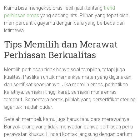
Kamu bisa mengeksplorasi lebih jauh tentang
trend
perhiasan emas
yang sedang hits. Pilihan yang tepat bisa
mempercantik gayamu dengan cara yang berbeda dan
istimewa.
Tips Memilih dan Merawat
Perhiasan Berkualitas
Memilih perhiasan tidak hanya soal tampilan, tetapi juga
kualitas. Pastikan untuk memeriksa materi yang digunakan
dan sertifikat keasliannya. Jika memilih emas, perhatikan
karatnya; semakin tinggi karat, semakin murni emas
tersebut. Sementara perak, pilihlah yang bersertifikat sterling
agar tak mudah pudar.
Setelah membeli, kamu juga harus tahu cara merawatnya.
Banyak orang yang tidak menyadari bahwa perhiasan perlu
perawatan khusus. Hindari kontak langsung dengan parfum