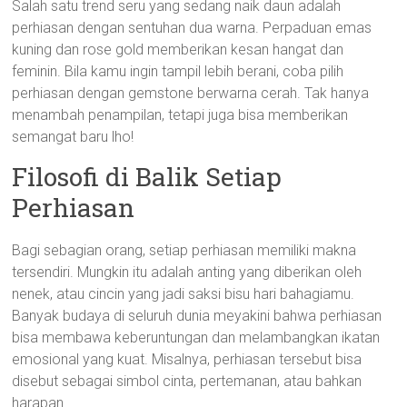
Salah satu trend seru yang sedang naik daun adalah
perhiasan dengan sentuhan dua warna. Perpaduan emas
kuning dan rose gold memberikan kesan hangat dan
feminin. Bila kamu ingin tampil lebih berani, coba pilih
perhiasan dengan gemstone berwarna cerah. Tak hanya
menambah penampilan, tetapi juga bisa memberikan
semangat baru lho!
Filosofi di Balik Setiap
Perhiasan
Bagi sebagian orang, setiap perhiasan memiliki makna
tersendiri. Mungkin itu adalah anting yang diberikan oleh
nenek, atau cincin yang jadi saksi bisu hari bahagiamu.
Banyak budaya di seluruh dunia meyakini bahwa perhiasan
bisa membawa keberuntungan dan melambangkan ikatan
emosional yang kuat. Misalnya, perhiasan tersebut bisa
disebut sebagai simbol cinta, pertemanan, atau bahkan
harapan.