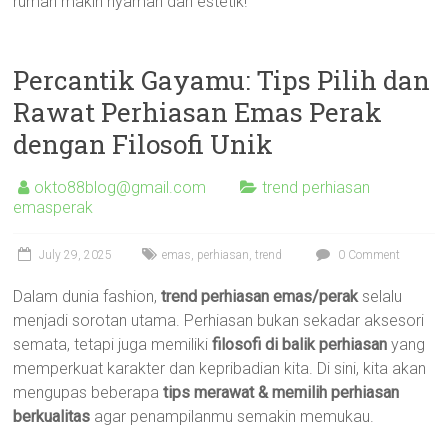
rumah makin nyaman dan estetik!
Percantik Gayamu: Tips Pilih dan
Rawat Perhiasan Emas Perak
dengan Filosofi Unik
okto88blog@gmail.com
trend perhiasan
emasperak
July 29, 2025
emas
,
perhiasan
,
trend
0 Comment
Dalam dunia fashion,
trend perhiasan emas/perak
selalu
menjadi sorotan utama. Perhiasan bukan sekadar aksesori
semata, tetapi juga memiliki
filosofi di balik perhiasan
yang
memperkuat karakter dan kepribadian kita. Di sini, kita akan
mengupas beberapa
tips merawat & memilih perhiasan
berkualitas
agar penampilanmu semakin memukau.