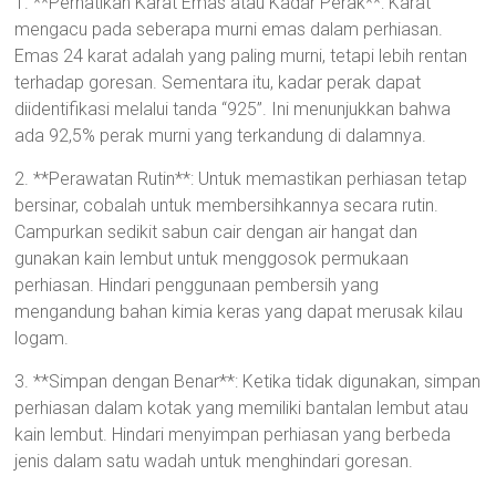
1. **Perhatikan Karat Emas atau Kadar Perak**: Karat
mengacu pada seberapa murni emas dalam perhiasan.
Emas 24 karat adalah yang paling murni, tetapi lebih rentan
terhadap goresan. Sementara itu, kadar perak dapat
diidentifikasi melalui tanda “925”. Ini menunjukkan bahwa
ada 92,5% perak murni yang terkandung di dalamnya.
2. **Perawatan Rutin**: Untuk memastikan perhiasan tetap
bersinar, cobalah untuk membersihkannya secara rutin.
Campurkan sedikit sabun cair dengan air hangat dan
gunakan kain lembut untuk menggosok permukaan
perhiasan. Hindari penggunaan pembersih yang
mengandung bahan kimia keras yang dapat merusak kilau
logam.
3. **Simpan dengan Benar**: Ketika tidak digunakan, simpan
perhiasan dalam kotak yang memiliki bantalan lembut atau
kain lembut. Hindari menyimpan perhiasan yang berbeda
jenis dalam satu wadah untuk menghindari goresan.