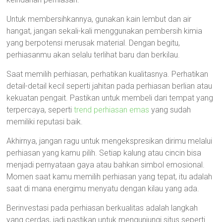
Untuk membersihkannya, gunakan kain lembut dan air
hangat, jangan sekali-kali menggunakan pembersih kimia
yang berpotensi merusak material. Dengan begitu,
perhiasanmu akan selalu terlihat baru dan berkilau.
Saat memilih perhiasan, perhatikan kualitasnya. Perhatikan
detail-detail kecil seperti jahitan pada perhiasan berlian atau
kekuatan pengait. Pastikan untuk membeli dari tempat yang
terpercaya, seperti
trend perhiasan emas
yang sudah
memiliki reputasi baik.
Akhirnya, jangan ragu untuk mengekspresikan dirimu melalui
perhiasan yang kamu pilih. Setiap kalung atau cincin bisa
menjadi pernyataan gaya atau bahkan simbol emosional.
Momen saat kamu memilih perhiasan yang tepat, itu adalah
saat di mana energimu menyatu dengan kilau yang ada.
Berinvestasi pada perhiasan berkualitas adalah langkah
yang cerdas, jadi pastikan untuk mengunjungi situs seperti