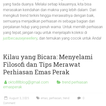
yang tiada duanya. Melalui setiap kilauannya, kita bisa
merasakan keindahan dan makna yang lebih dalam. Dari
mengikuti trend terkini hingga merawatnya dengan baik,
semuanya menjadikan perhiasan ini sebagai bagian dari
perjalanan hidup yang penuh warna. Untuk memilih perhiasan
yang tepat, jangan ragu untuk menjelajahi koleksi di
justbecausejewellery
, dan temukan yang cocok untuk Anda!
Kilau yang Bicara: Menyelami
Filosofi dan Tips Merawat
Perhiasan Emas Perak
okto88blog@gmail.com
trend perhiasan
emasperak
August 3, 2025
emas
,
perhiasan
,
trend
0
Comment