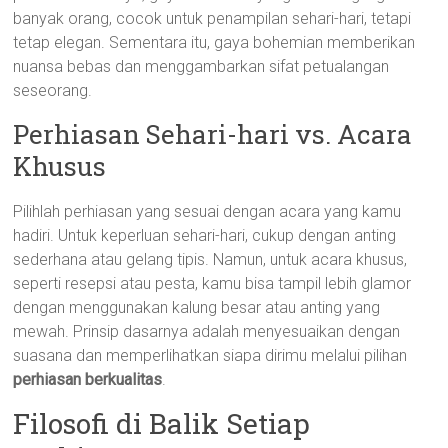
banyak orang, cocok untuk penampilan sehari-hari, tetapi
tetap elegan. Sementara itu, gaya bohemian memberikan
nuansa bebas dan menggambarkan sifat petualangan
seseorang.
Perhiasan Sehari-hari vs. Acara
Khusus
Pilihlah perhiasan yang sesuai dengan acara yang kamu
hadiri. Untuk keperluan sehari-hari, cukup dengan anting
sederhana atau gelang tipis. Namun, untuk acara khusus,
seperti resepsi atau pesta, kamu bisa tampil lebih glamor
dengan menggunakan kalung besar atau anting yang
mewah. Prinsip dasarnya adalah menyesuaikan dengan
suasana dan memperlihatkan siapa dirimu melalui pilihan
perhiasan berkualitas
.
Filosofi di Balik Setiap