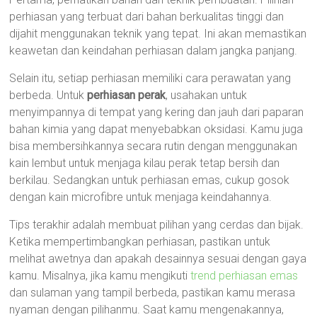
perhiasan yang terbuat dari bahan berkualitas tinggi dan
dijahit menggunakan teknik yang tepat. Ini akan memastikan
keawetan dan keindahan perhiasan dalam jangka panjang.
Selain itu, setiap perhiasan memiliki cara perawatan yang
berbeda. Untuk
perhiasan perak
, usahakan untuk
menyimpannya di tempat yang kering dan jauh dari paparan
bahan kimia yang dapat menyebabkan oksidasi. Kamu juga
bisa membersihkannya secara rutin dengan menggunakan
kain lembut untuk menjaga kilau perak tetap bersih dan
berkilau. Sedangkan untuk perhiasan emas, cukup gosok
dengan kain microfibre untuk menjaga keindahannya.
Tips terakhir adalah membuat pilihan yang cerdas dan bijak.
Ketika mempertimbangkan perhiasan, pastikan untuk
melihat awetnya dan apakah desainnya sesuai dengan gaya
kamu. Misalnya, jika kamu mengikuti
trend perhiasan emas
dan sulaman yang tampil berbeda, pastikan kamu merasa
nyaman dengan pilihanmu. Saat kamu mengenakannya,