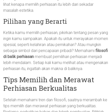
lihat kenapa memilih perhiasan itu lebih dari sekadar
masalah estetika.
Pilihan yang Berarti
Ketika kamu memilih perhiasan, pikirkan tentang pesan yang
ingin kamu sampaikan. Apakah itu untuk merayakan momen
spesial, seperti kelahiran atau pernikahan? Atau mungkin
sebagai simbol dari pencapaian pribadi? Memahami
filosofi
di balik perhiasan
membuat pemilihan perhiasan menjadi
lebih mendalam. Setiap kali kamu melihat atau mengenakan
perhiasan itu, ingatlah akan makna di baliknya.
Tips Memilih dan Merawat
Perhiasan Berkualitas
Setelah memahami tren dan filosofi, saatnya merambah ke
tips memilih dan merawat perhiasan yang berkualitas.
Pertama, perhatikan bahan dan teknik pembuatan. Pilihlah