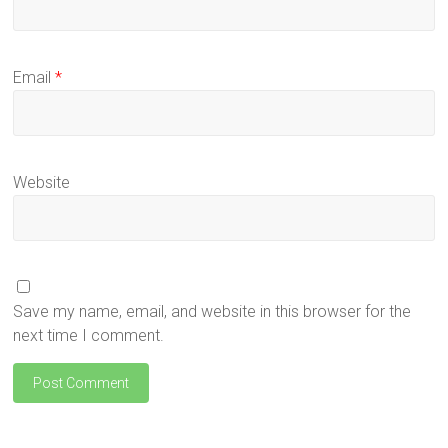
Email
*
Website
Save my name, email, and website in this browser for the
next time I comment.