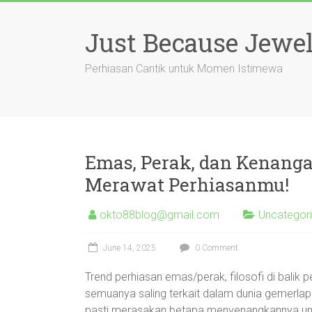
Skip
to
Just Because Jewel
content
Perhiasan Cantik untuk Momen Istimewa
Emas, Perak, dan Kenang
Merawat Perhiasanmu!
okto88blog@gmail.com
Uncategor
June 14, 2025
0 Comment
Trend perhiasan emas/perak, filosofi di balik 
semuanya saling terkait dalam dunia gemerlap
pasti merasakan betapa menyenangkannya untuk