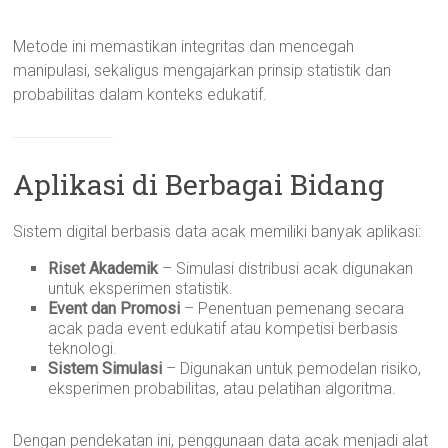
Metode ini memastikan integritas dan mencegah
manipulasi, sekaligus mengajarkan prinsip statistik dan
probabilitas dalam konteks edukatif.
Aplikasi di Berbagai Bidang
Sistem digital berbasis data acak memiliki banyak aplikasi:
Riset Akademik
– Simulasi distribusi acak digunakan
untuk eksperimen statistik.
Event dan Promosi
– Penentuan pemenang secara
acak pada event edukatif atau kompetisi berbasis
teknologi.
Sistem Simulasi
– Digunakan untuk pemodelan risiko,
eksperimen probabilitas, atau pelatihan algoritma.
Dengan pendekatan ini, penggunaan data acak menjadi alat