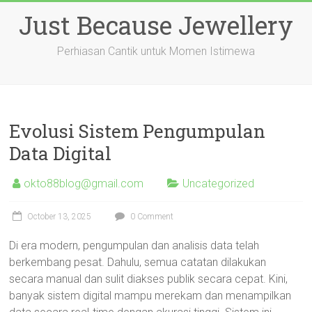
Skip
Just Because Jewellery
to
content
Perhiasan Cantik untuk Momen Istimewa
Evolusi Sistem Pengumpulan
Data Digital
okto88blog@gmail.com
Uncategorized
October 13, 2025
0 Comment
Di era modern, pengumpulan dan analisis data telah
berkembang pesat. Dahulu, semua catatan dilakukan
secara manual dan sulit diakses publik secara cepat. Kini,
banyak sistem digital mampu merekam dan menampilkan