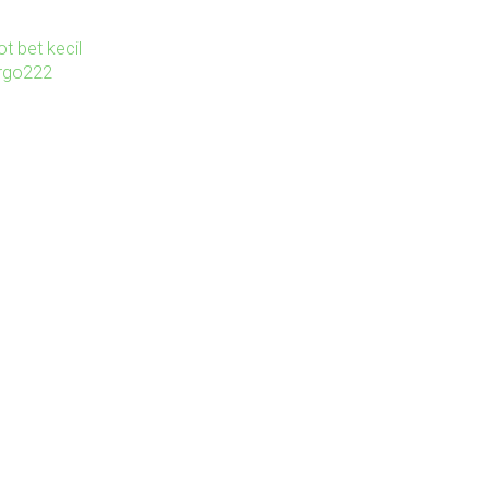
ot bet kecil
irgo222