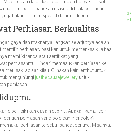
 Makin dalam kita eksplorasi, makin banyak filosofi
ka kamu mempertimbangkan makna di balik perhiasan
sl
pengingat akan momen spesial dalam hidupmu!
v
at Perhiasan Berkualitas
ngan gaya dan maknanya, langkah selanjutnya adalah
 memilih perhiasan, pastikan untuk memeriksa kualitas
ya memiliki tanda atau sertifikat yang
rawat perhiasanmu. Hindari memasukkan perhiasan ke
sa merusak lapisan kilau. Gunakan kain lembut untuk
ntuk mengunjungi
justbecausejewellery
untuk
an perhiasan!
 Hidupmu
 dibeli, pikirkan gaya hidupmu. Apakah kamu lebih
pil dengan perhiasan yang bold dan mencolok?
makai perhiasan tersebut sangat penting. Misalnya,