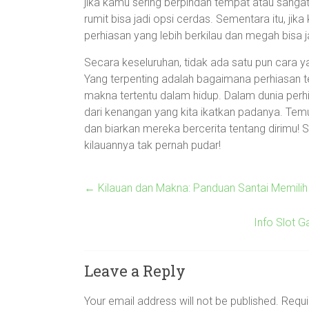
jika kamu sering berpindah tempat atau sangat a
rumit bisa jadi opsi cerdas. Sementara itu, ji
perhiasan yang lebih berkilau dan megah bisa ja
Secara keseluruhan, tidak ada satu pun cara 
Yang terpenting adalah bagaimana perhiasan
makna tertentu dalam hidup. Dalam dunia perhia
dari kenangan yang kita ikatkan padanya. Temu
dan biarkan mereka bercerita tentang dirimu
kilauannya tak pernah pudar!
←
Kilauan dan Makna: Panduan Santai Memilih
Info Slot G
Leave a Reply
Your email address will not be published.
Requi