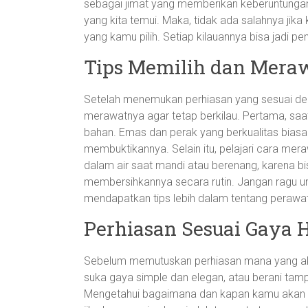
sebagai jimat yang memberikan keberuntungan.
yang kita temui. Maka, tidak ada salahnya ji
yang kamu pilih. Setiap kilauannya bisa jadi 
Tips Memilih dan Meraw
Setelah menemukan perhiasan yang sesuai de
merawatnya agar tetap berkilau. Pertama, saat
bahan. Emas dan perak yang berkualitas biasan
membuktikannya. Selain itu, pelajari cara me
dalam air saat mandi atau berenang, karena bi
membersihkannya secara rutin. Jangan ragu u
mendapatkan tips lebih dalam tentang perawat
Perhiasan Sesuai Gaya
Sebelum memutuskan perhiasan mana yang akan
suka gaya simple dan elegan, atau berani tam
Mengetahui bagaimana dan kapan kamu akan me