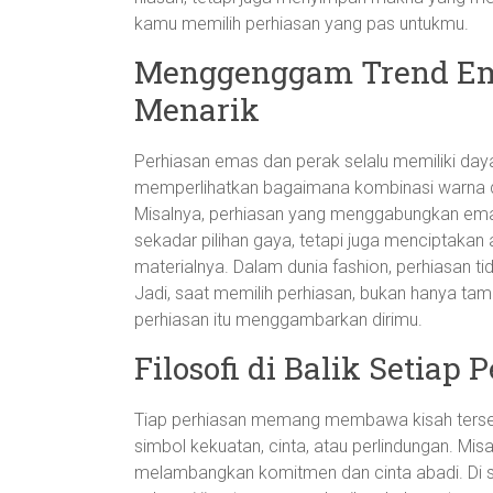
kamu memilih perhiasan yang pas untukmu.
Menggenggam Trend Ema
Menarik
Perhiasan emas dan perak selalu memiliki daya t
memperlihatkan bagaimana kombinasi warna da
Misalnya, perhiasan yang menggabungkan ema
sekadar pilihan gaya, tetapi juga menciptakan
materialnya. Dalam dunia fashion, perhiasan ti
Jadi, saat memilih perhiasan, bukan hanya tam
perhiasan itu menggambarkan dirimu.
Filosofi di Balik Setiap 
Tiap perhiasan memang membawa kisah tersend
simbol kekuatan, cinta, atau perlindungan. Mis
melambangkan komitmen dan cinta abadi. Di sisi