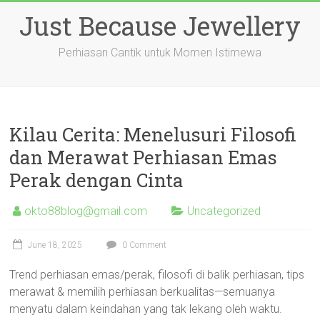
Skip
Just Because Jewellery
to
content
Perhiasan Cantik untuk Momen Istimewa
Kilau Cerita: Menelusuri Filosofi
dan Merawat Perhiasan Emas
Perak dengan Cinta
okto88blog@gmail.com
Uncategorized
June 18, 2025
0 Comment
Trend perhiasan emas/perak, filosofi di balik perhiasan, tips
merawat & memilih perhiasan berkualitas—semuanya
menyatu dalam keindahan yang tak lekang oleh waktu.