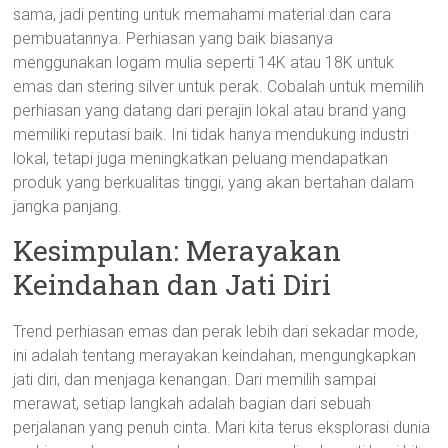
sama, jadi penting untuk memahami material dan cara
pembuatannya. Perhiasan yang baik biasanya
menggunakan logam mulia seperti 14K atau 18K untuk
emas dan stering silver untuk perak. Cobalah untuk memilih
perhiasan yang datang dari perajin lokal atau brand yang
memiliki reputasi baik. Ini tidak hanya mendukung industri
lokal, tetapi juga meningkatkan peluang mendapatkan
produk yang berkualitas tinggi, yang akan bertahan dalam
jangka panjang.
Kesimpulan: Merayakan
Keindahan dan Jati Diri
Trend perhiasan emas dan perak lebih dari sekadar mode,
ini adalah tentang merayakan keindahan, mengungkapkan
jati diri, dan menjaga kenangan. Dari memilih sampai
merawat, setiap langkah adalah bagian dari sebuah
perjalanan yang penuh cinta. Mari kita terus eksplorasi dunia