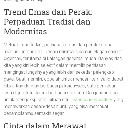
Trend Emas dan Perak:
Perpaduan Tradisi dan
Modernitas
Melihat trend terkini, perhiasan emas dan perak kembali
menjadi primadona. Desain minimalis namun elegan sangat
digemari, terutama di kalangan generasi muda. Banyak dari
kita yang kini lebih selektif dalam memilih perhiasan,
mengingat fungsinya yang lebih dari sekedar pelengkap
gaya. Saat memilih, cobalah untuk mencari item yang dapat
dibaurkan dengan berbagai pakaian—jadi, satu perhiasan
bisa digunakan dalam berbagai suasana. Dan jangan lupa
untuk mengeksplorasi pilihan dari
justbecausejewellery
yang
menawarkan desain-desain unik yang bisa membuat
penampilanmu semakin segar!
Cinta dalam Merawat