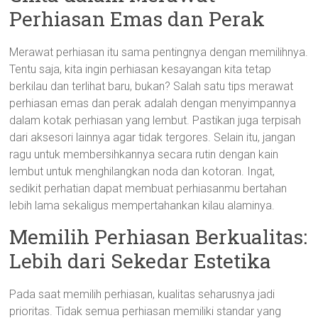
Perhiasan Emas dan Perak
Merawat perhiasan itu sama pentingnya dengan memilihnya.
Tentu saja, kita ingin perhiasan kesayangan kita tetap
berkilau dan terlihat baru, bukan? Salah satu tips merawat
perhiasan emas dan perak adalah dengan menyimpannya
dalam kotak perhiasan yang lembut. Pastikan juga terpisah
dari aksesori lainnya agar tidak tergores. Selain itu, jangan
ragu untuk membersihkannya secara rutin dengan kain
lembut untuk menghilangkan noda dan kotoran. Ingat,
sedikit perhatian dapat membuat perhiasanmu bertahan
lebih lama sekaligus mempertahankan kilau alaminya.
Memilih Perhiasan Berkualitas:
Lebih dari Sekedar Estetika
Pada saat memilih perhiasan, kualitas seharusnya jadi
prioritas. Tidak semua perhiasan memiliki standar yang