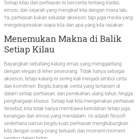
Setiap kilau dari perhiasan ini bercerita tentang tradisi,
emosi, dan sejarah yang mengikat kita dengan masa lalu.
Ya, perhiasan bukan sekadar aksesori, tapi juga media yang
mengekspresikan siapa kita dan apa yang kita rasakan.
Menemukan Makna di Balik
Setiap Kilau
Bayangkan sebatang kalung emas yang menggantung
dengan elegan di leher seseorang. Tidak hanya sebagai
aksesori, tetapi kalung ini sering kali menjadi simbol cinta
dan komitmen. Begitu banyak cerita yang tertanam di
dalam setiap perhiasan, dari pernikahan, ulang tahun, hingga
penghargaan khusus. Setiap kali kita mengenakan perhiasan
tersebut, kita tidak hanya membawa keindahan tetapi juga
kenangan dan emosi yang mendalam. Ini adalah filosofi
sederhana namun begitu kuat; perhiasan menghubungkan
kita dengan orang-orang terkasih dan moment-moment
penting dalam hidup.