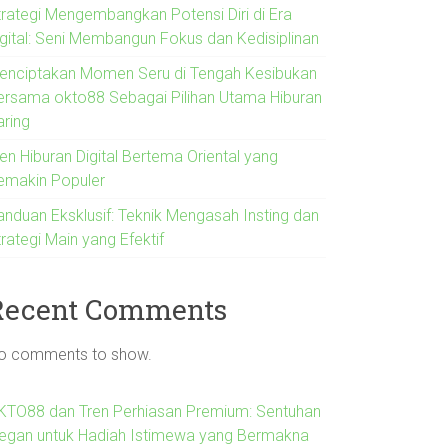
trategi Mengembangkan Potensi Diri di Era
igital: Seni Membangun Fokus dan Kedisiplinan
enciptakan Momen Seru di Tengah Kesibukan
ersama okto88 Sebagai Pilihan Utama Hiburan
aring
en Hiburan Digital Bertema Oriental yang
emakin Populer
anduan Eksklusif: Teknik Mengasah Insting dan
rategi Main yang Efektif
Recent Comments
o comments to show.
KTO88 dan Tren Perhiasan Premium: Sentuhan
legan untuk Hadiah Istimewa yang Bermakna