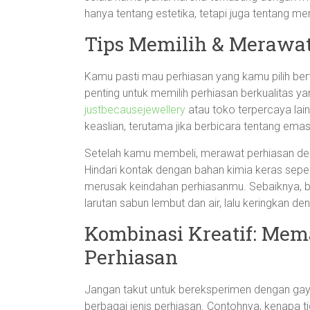
hanya tentang estetika, tetapi juga tentang 
Tips Memilih & Merawat
Kamu pasti mau perhiasan yang kamu pilih bert
penting untuk memilih perhiasan berkualitas yan
justbecausejewellery
atau toko terpercaya lain
keaslian, terutama jika berbicara tentang ema
Setelah kamu membeli, merawat perhiasan deng
Hindari kontak dengan bahan kimia keras sepe
merusak keindahan perhiasanmu. Sebaiknya, be
larutan sabun lembut dan air, lalu keringkan 
Kombinasi Kreatif: Me
Perhiasan
Jangan takut untuk bereksperimen dengan gay
berbagai jenis perhiasan. Contohnya, kenap