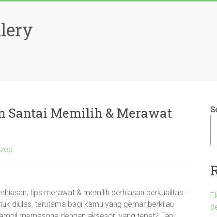
lery
n Santai Memilih & Merawat
S
ized
perhiasan, tips merawat & memilih perhiasan berkualitas—
E
tuk diulas, terutama bagi kamu yang gemar berkilau
d
tampil memesona dengan aksesori yang tepat? Tapi