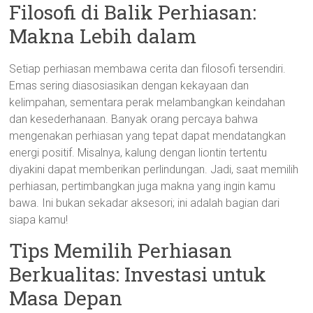
Filosofi di Balik Perhiasan:
Makna Lebih dalam
Setiap perhiasan membawa cerita dan filosofi tersendiri.
Emas sering diasosiasikan dengan kekayaan dan
kelimpahan, sementara perak melambangkan keindahan
dan kesederhanaan. Banyak orang percaya bahwa
mengenakan perhiasan yang tepat dapat mendatangkan
energi positif. Misalnya, kalung dengan liontin tertentu
diyakini dapat memberikan perlindungan. Jadi, saat memilih
perhiasan, pertimbangkan juga makna yang ingin kamu
bawa. Ini bukan sekadar aksesori; ini adalah bagian dari
siapa kamu!
Tips Memilih Perhiasan
Berkualitas: Investasi untuk
Masa Depan