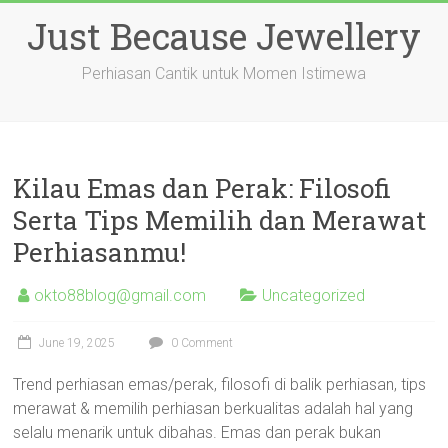
Skip
Just Because Jewellery
to
content
Perhiasan Cantik untuk Momen Istimewa
Kilau Emas dan Perak: Filosofi
Serta Tips Memilih dan Merawat
Perhiasanmu!
okto88blog@gmail.com
Uncategorized
June 19, 2025
0 Comment
Trend perhiasan emas/perak, filosofi di balik perhiasan, tips
merawat & memilih perhiasan berkualitas adalah hal yang
selalu menarik untuk dibahas. Emas dan perak bukan