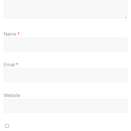
Name
*
Email
*
Website