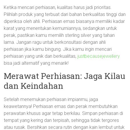
Ketika mencari perhiasan, kualitas harus jadi prioritas.
Pilihlah produk yang terbuat dari bahan berkualitas tinggi dan
diperiksa oleh ahli. Perhiasan emas biasanya memiliki kadar
karat yang menentukan kemurniannya, sedangkan untuk
perak, pastikan kamu memilih sterling silver yang tahan
lama. Jangan ragu untuk berkonsultasi dengan ahli
perhiasan jika kamu bingung. Jika kamu ingin mencari
perhiasan yang unik dan berkualitas,
justbecausejewellery
bisa jadi alternatif yang menarik!
Merawat Perhiasan: Jaga Kilau
dan Keindahan
Setelah menemukan perhiasan impianmu, jaga
keawetannya! Perhiasan emas dan perak membutuhkan
perawatan khusus agar tetap berkilau. Simpan perhiasan di
tempat yang kering dan terpisah, sehingga tidak tergores
atau rusak. Bersihkan secara rutin dengan kain lembut untuk