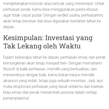
menghilangkan kotoran atau bercak yang menempel. Untuk
perhiasan perak, kamu bisa menggunakan pasta khusus
agar tidak cepat pudar. Dengan sedikit usaha, perhiasanmu
akan tetap bersinar dan bisa digunakan bertahun-tahun ke
depan.
Kesimpulan: Investasi yang
Tak Lekang oleh Waktu
Dalam beberapa tahun ke depan, perhiasan emas dan perak
kemungkinan akan tetap menjadi tren. Dengan memahami
filosofi di balik perhiasan, memilih yang berkualitas, dan
merawatnya dengan baik, kamu bukan hanya memiliki
aksesori yang indah, tetapi juga sebuah investasi. Jadi, ayo
mulai eksplorasi perhiasan yang tepat untukmu dan biarkan
kilau emas dan perak menambah pesona dalam setiap
penampilanmu!