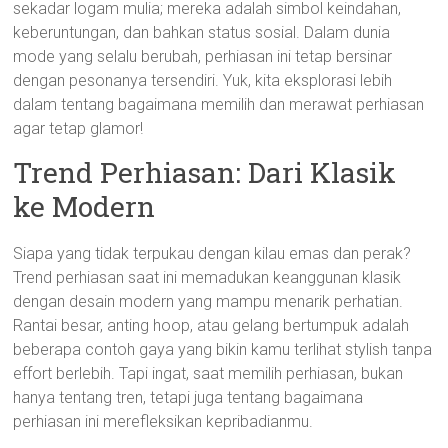
sekadar logam mulia; mereka adalah simbol keindahan,
keberuntungan, dan bahkan status sosial. Dalam dunia
mode yang selalu berubah, perhiasan ini tetap bersinar
dengan pesonanya tersendiri. Yuk, kita eksplorasi lebih
dalam tentang bagaimana memilih dan merawat perhiasan
agar tetap glamor!
Trend Perhiasan: Dari Klasik
ke Modern
Siapa yang tidak terpukau dengan kilau emas dan perak?
Trend perhiasan saat ini memadukan keanggunan klasik
dengan desain modern yang mampu menarik perhatian.
Rantai besar, anting hoop, atau gelang bertumpuk adalah
beberapa contoh gaya yang bikin kamu terlihat stylish tanpa
effort berlebih. Tapi ingat, saat memilih perhiasan, bukan
hanya tentang tren, tetapi juga tentang bagaimana
perhiasan ini merefleksikan kepribadianmu.