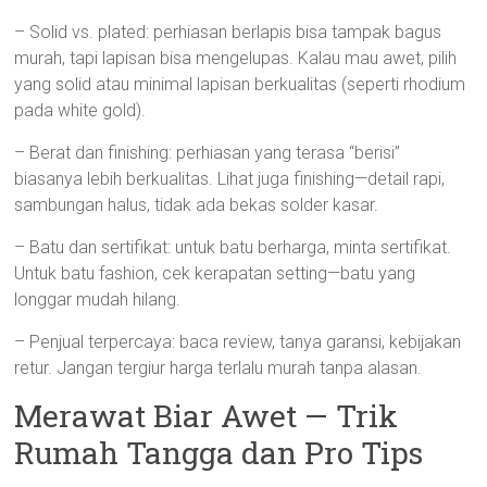
– Solid vs. plated: perhiasan berlapis bisa tampak bagus
murah, tapi lapisan bisa mengelupas. Kalau mau awet, pilih
yang solid atau minimal lapisan berkualitas (seperti rhodium
pada white gold).
– Berat dan finishing: perhiasan yang terasa “berisi”
biasanya lebih berkualitas. Lihat juga finishing—detail rapi,
sambungan halus, tidak ada bekas solder kasar.
– Batu dan sertifikat: untuk batu berharga, minta sertifikat.
Untuk batu fashion, cek kerapatan setting—batu yang
longgar mudah hilang.
– Penjual terpercaya: baca review, tanya garansi, kebijakan
retur. Jangan tergiur harga terlalu murah tanpa alasan.
Merawat Biar Awet — Trik
Rumah Tangga dan Pro Tips