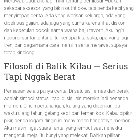
Merawat. Jadi, aku lagi mikir tentang perhiasan—bukan
sekadar aksesori yang bikin outfit oke, tapi benda kecil yang
menyimpan cerita. Ada yang warisan keluarga, ada yang
dibeli pas gajian, ada juga yang cuma karena lihat diskon
dan kebetulan cocok sama warna baju favorit. Aku ingin
ngobrol santai tentang itu: kenapa kita suka, apa yang lagi
tren, dan bagaimana cara memilih serta merawat supaya
tetap kinclong.
Filosofi di Balik Kilau — Serius
Tapi Nggak Berat
Perhiasan selalu punya cerita. Di satu sisi, emas dan perak
adalah simbol status—tapi di sisi lain mereka jadi penanda
momen. Cincin pertunangan, kalung yang diberikan ibu
waktu ulang tahun, gelang kecil dari teman kos. Kalau dipikir-
pikir, benda logam dingin ini menyimpan hangatnya memori.
Aku masih ingat suara rantai yang lembut saat nenekku
mengetuk meja; itu bunyi yang melekat. Bahkan pilihan