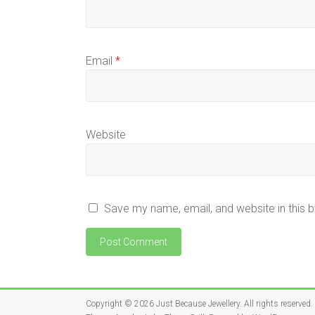
Email
*
Website
Save my name, email, and website in this 
Copyright © 2026
Just Because Jewellery
. All rights reserved.