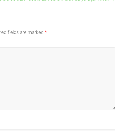
red fields are marked
*