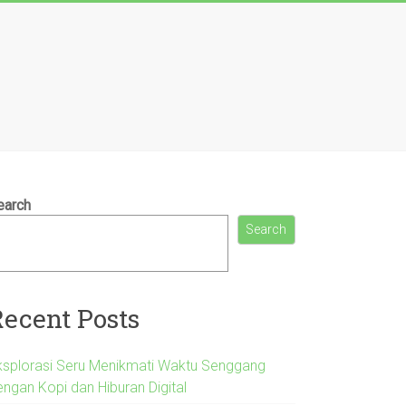
earch
Search
Recent Posts
ksplorasi Seru Menikmati Waktu Senggang
engan Kopi dan Hiburan Digital