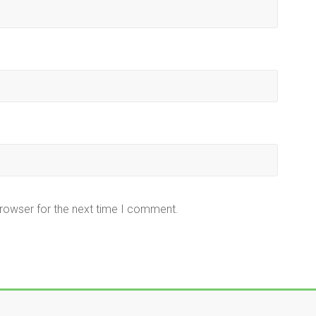
browser for the next time I comment.