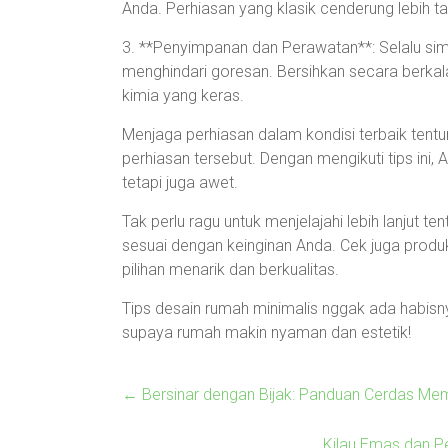
Anda. Perhiasan yang klasik cenderung lebih t
3. **Penyimpanan dan Perawatan**: Selalu sim
menghindari goresan. Bersihkan secara berkal
kimia yang keras.
Menjaga perhiasan dalam kondisi terbaik tentu
perhiasan tersebut. Dengan mengikuti tips ini
tetapi juga awet.
Tak perlu ragu untuk menjelajahi lebih lanjut 
sesuai dengan keinginan Anda. Cek juga produ
pilihan menarik dan berkualitas.
Tips desain rumah minimalis nggak ada habisnya
supaya rumah makin nyaman dan estetik!
←
Bersinar dengan Bijak: Panduan Cerdas Me
Kilau Emas dan Pe