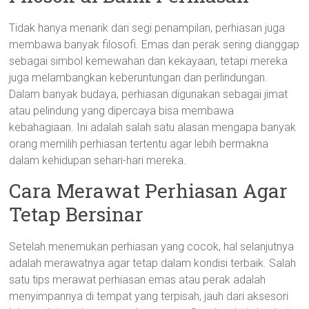
Tidak hanya menarik dari segi penampilan, perhiasan juga
membawa banyak filosofi. Emas dan perak sering dianggap
sebagai simbol kemewahan dan kekayaan, tetapi mereka
juga melambangkan keberuntungan dan perlindungan.
Dalam banyak budaya, perhiasan digunakan sebagai jimat
atau pelindung yang dipercaya bisa membawa
kebahagiaan. Ini adalah salah satu alasan mengapa banyak
orang memilih perhiasan tertentu agar lebih bermakna
dalam kehidupan sehari-hari mereka.
Cara Merawat Perhiasan Agar
Tetap Bersinar
Setelah menemukan perhiasan yang cocok, hal selanjutnya
adalah merawatnya agar tetap dalam kondisi terbaik. Salah
satu tips merawat perhiasan emas atau perak adalah
menyimpannya di tempat yang terpisah, jauh dari aksesori