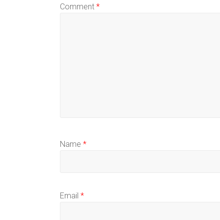
Comment
*
Name
*
Email
*