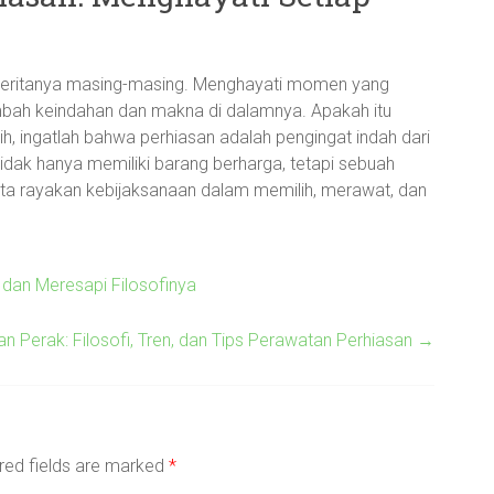
ki ceritanya masing-masing. Menghayati momen yang
bah keindahan dan makna di dalamnya. Apakah itu
ih, ingatlah bahwa perhiasan adalah pengingat indah dari
tidak hanya memiliki barang berharga, tetapi sebuah
kita rayakan kebijaksanaan dalam memilih, merawat, dan
dan Meresapi Filosofinya
n Perak: Filosofi, Tren, dan Tips Perawatan Perhiasan
→
red fields are marked
*