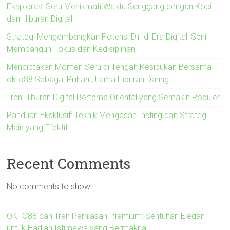
Eksplorasi Seru Menikmati Waktu Senggang dengan Kopi
dan Hiburan Digital
Strategi Mengembangkan Potensi Diri di Era Digital: Seni
Membangun Fokus dan Kedisiplinan
Menciptakan Momen Seru di Tengah Kesibukan Bersama
okto88 Sebagai Pilihan Utama Hiburan Daring
Tren Hiburan Digital Bertema Oriental yang Semakin Populer
Panduan Eksklusif: Teknik Mengasah Insting dan Strategi
Main yang Efektif
Recent Comments
No comments to show.
OKTO88 dan Tren Perhiasan Premium: Sentuhan Elegan
untuk Hadiah Istimewa yang Bermakna