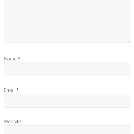
Name
*
Email
*
Website