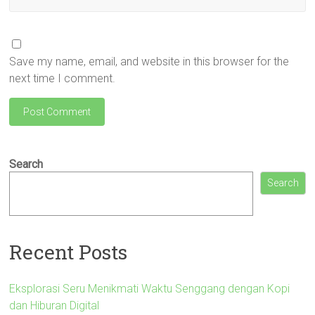
Save my name, email, and website in this browser for the
next time I comment.
Search
Search
Recent Posts
Eksplorasi Seru Menikmati Waktu Senggang dengan Kopi
dan Hiburan Digital