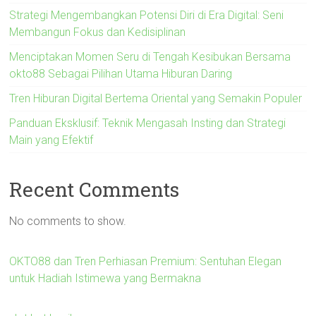
Strategi Mengembangkan Potensi Diri di Era Digital: Seni
Membangun Fokus dan Kedisiplinan
Menciptakan Momen Seru di Tengah Kesibukan Bersama
okto88 Sebagai Pilihan Utama Hiburan Daring
Tren Hiburan Digital Bertema Oriental yang Semakin Populer
Panduan Eksklusif: Teknik Mengasah Insting dan Strategi
Main yang Efektif
Recent Comments
No comments to show.
OKTO88 dan Tren Perhiasan Premium: Sentuhan Elegan
untuk Hadiah Istimewa yang Bermakna