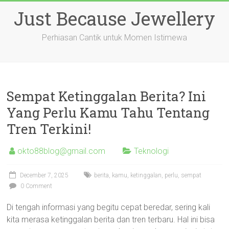
Skip
Just Because Jewellery
to
content
Perhiasan Cantik untuk Momen Istimewa
Sempat Ketinggalan Berita? Ini
Yang Perlu Kamu Tahu Tentang
Tren Terkini!
okto88blog@gmail.com
Teknologi
December 7, 2025
berita
,
kamu
,
ketinggalan
,
perlu
,
sempat
0 Comment
Di tengah informasi yang begitu cepat beredar, sering kali
kita merasa ketinggalan berita dan tren terbaru. Hal ini bisa