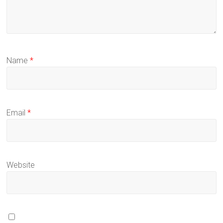
Name
*
Email
*
Website