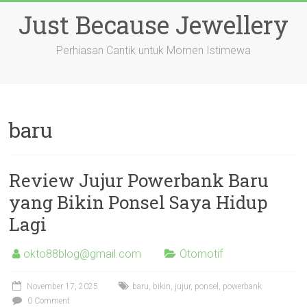
Skip
Just Because Jewellery
to
content
Perhiasan Cantik untuk Momen Istimewa
baru
Review Jujur Powerbank Baru
yang Bikin Ponsel Saya Hidup
Lagi
okto88blog@gmail.com
Otomotif
November 17, 2025
baru
,
bikin
,
jujur
,
ponsel
,
powerbank
0 Comment