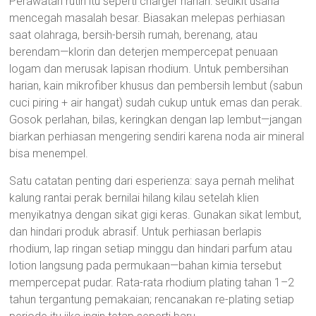
Perawatan rutin itu seperti charger harian: sedikit usaha
mencegah masalah besar. Biasakan melepas perhiasan
saat olahraga, bersih-bersih rumah, berenang, atau
berendam—klorin dan deterjen mempercepat penuaan
logam dan merusak lapisan rhodium. Untuk pembersihan
harian, kain mikrofiber khusus dan pembersih lembut (sabun
cuci piring + air hangat) sudah cukup untuk emas dan perak.
Gosok perlahan, bilas, keringkan dengan lap lembut—jangan
biarkan perhiasan mengering sendiri karena noda air mineral
bisa menempel.
Satu catatan penting dari esperienza: saya pernah melihat
kalung rantai perak bernilai hilang kilau setelah klien
menyikatnya dengan sikat gigi keras. Gunakan sikat lembut,
dan hindari produk abrasif. Untuk perhiasan berlapis
rhodium, lap ringan setiap minggu dan hindari parfum atau
lotion langsung pada permukaan—bahan kimia tersebut
mempercepat pudar. Rata-rata rhodium plating tahan 1–2
tahun tergantung pemakaian; rencanakan re-plating setiap