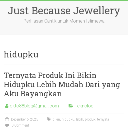
Skip
Just Because Jewellery
to
content
Perhiasan Cantik untuk Momen Istimewa
hidupku
Ternyata Produk Ini Bikin
Hidupku Lebih Mudah Dari yang
Aku Bayangkan
okto88blog@gmail.com
Teknologi
December 6, 2025
bikin
,
hidupku
,
lebih
,
produk
,
ternyata
0 Comment