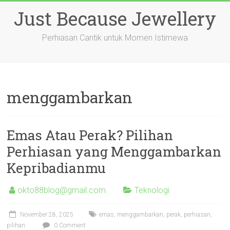
Skip
Just Because Jewellery
to
content
Perhiasan Cantik untuk Momen Istimewa
menggambarkan
Emas Atau Perak? Pilihan
Perhiasan yang Menggambarkan
Kepribadianmu
okto88blog@gmail.com
Teknologi
November 28, 2025
emas
,
menggambarkan
,
perak
,
perhiasan
,
pilihan
0 Comment