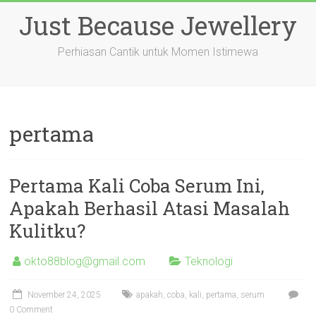
Skip
Just Because Jewellery
to
content
Perhiasan Cantik untuk Momen Istimewa
pertama
Pertama Kali Coba Serum Ini,
Apakah Berhasil Atasi Masalah
Kulitku?
okto88blog@gmail.com
Teknologi
November 24, 2025
apakah
,
coba
,
kali
,
pertama
,
serum
0 Comment