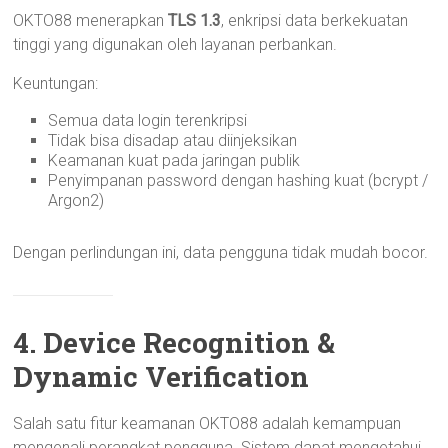
OKTO88 menerapkan
TLS 1.3
, enkripsi data berkekuatan
tinggi yang digunakan oleh layanan perbankan.
Keuntungan:
Semua data login terenkripsi
Tidak bisa disadap atau diinjeksikan
Keamanan kuat pada jaringan publik
Penyimpanan password dengan hashing kuat (bcrypt /
Argon2)
Dengan perlindungan ini, data pengguna tidak mudah bocor.
4. Device Recognition &
Dynamic Verification
Salah satu fitur keamanan OKTO88 adalah kemampuan
mengenali perangkat pengguna. Sistem dapat mengetahui