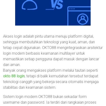
Akses login adalah pintu utama menuju platform digital,
sehingga membutuhkan teknologi yang kuat, aman, dan
tetap cepat digunakan. OKTO88 mengintegrasikan arsitektur
login modern berbasis keamanan multilayer untuk
memastikan setiap pengguna dapat masuk dengan lancar
dan aman.
Banyak orang mengakses platform melalui tautan seperti
okto 88 login
, tetapi di balik kemudahan tersebut terdapat
teknologi canggih yang bekerja secara otomatis menjaga
stabilitas dan keamanan sistem.
Sistem login modern OKTO88 bukan sekadar form
username dan password. Ia terdiri dari rangkaian proses