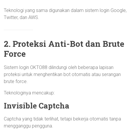
Teknologi yang sama digunakan dalam sistem login Google,
Twitter, dan AWS.
2. Proteksi Anti-Bot dan Brute
Force
Sistem login OKTO88 dilindungi oleh beberapa lapisan
proteksi untuk menghentikan bot otomatis atau serangan
brute force.
Teknologinya mencakup:
Invisible Captcha
Captcha yang tidak terlihat, tetapi bekerja otomatis tanpa
mengganggu pengguna.