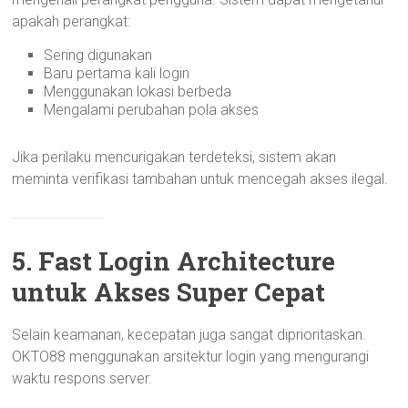
apakah perangkat:
Sering digunakan
Baru pertama kali login
Menggunakan lokasi berbeda
Mengalami perubahan pola akses
Jika perilaku mencurigakan terdeteksi, sistem akan
meminta verifikasi tambahan untuk mencegah akses ilegal.
5. Fast Login Architecture
untuk Akses Super Cepat
Selain keamanan, kecepatan juga sangat diprioritaskan.
OKTO88 menggunakan arsitektur login yang mengurangi
waktu respons server.