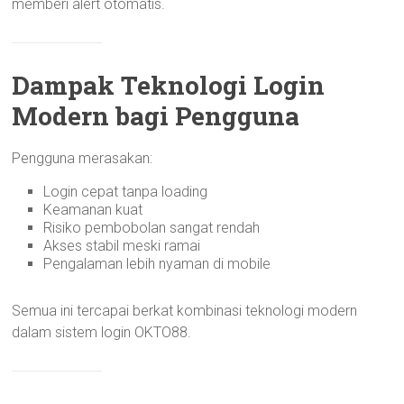
memberi alert otomatis.
Dampak Teknologi Login
Modern bagi Pengguna
Pengguna merasakan:
Login cepat tanpa loading
Keamanan kuat
Risiko pembobolan sangat rendah
Akses stabil meski ramai
Pengalaman lebih nyaman di mobile
Semua ini tercapai berkat kombinasi teknologi modern
dalam sistem login OKTO88.