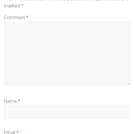
marked
*
Comment
*
Name
*
Email
*