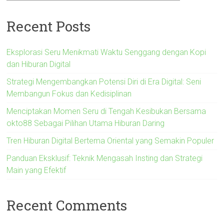
Recent Posts
Eksplorasi Seru Menikmati Waktu Senggang dengan Kopi
dan Hiburan Digital
Strategi Mengembangkan Potensi Diri di Era Digital: Seni
Membangun Fokus dan Kedisiplinan
Menciptakan Momen Seru di Tengah Kesibukan Bersama
okto88 Sebagai Pilihan Utama Hiburan Daring
Tren Hiburan Digital Bertema Oriental yang Semakin Populer
Panduan Eksklusif: Teknik Mengasah Insting dan Strategi
Main yang Efektif
Recent Comments