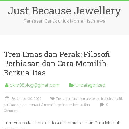
Skip
Just Because Jewellery
to
content
Perhiasan Cantik untuk Momen Istimewa
Tren Emas dan Perak: Filosofi
Perhiasan dan Cara Memilih
Berkualitas
okto88blog@gmail.com
Uncategorized
September 30, 2025
Trend perhiasan emas/perak, filosofi di balik
perhiasan, tips merawat & memilih perhiasan berkualitas
0
Comment
Tren Emas dan Perak: Filosofi Perhiasan dan Cara Memilih