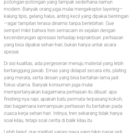
potongan-potongan yang tampak sederhana namun
modern. Banyak orang juga mulai mengeksplor layering—
kalung tipis, gelang halus, anting kecil yang dipakai beriringan
—agar tampilan terasa dinamis tanpa berlebihan. Gue
sempet mikir bahwa tren semacam ini sejalan dengan
kecenderungan apresiasi terhadap kepraktisan: perhiasan
yang bisa dipakai sehari-hari, bukan hanya untuk acara
spesial.
Di sisi kualitas, ada pergeseran menuju material yang lebih
bertanggung jawab. Emas yang didapat secara etis, plating
yang merata, serta desain yang bisa bertahan lama jadi
fokus utama. Banyak konsumen juga mulai
mempertanyakan bagaimana perhiasan itu dibuat: apa
finishing-nya rapi, apakah batu permata terpasang kokoh,
dan bagaimana kemampuan perhiasan itu bertahan pada
cuaca kerja sehari-hari. Intinya, tren sekarang tidak hanya
soal kilau, tetapi soal cerita di balik kilau itu.
Lebih lanjut, gue melihat variasi gaya yang bikin pasar jadi