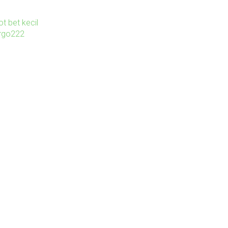
ot bet kecil
irgo222