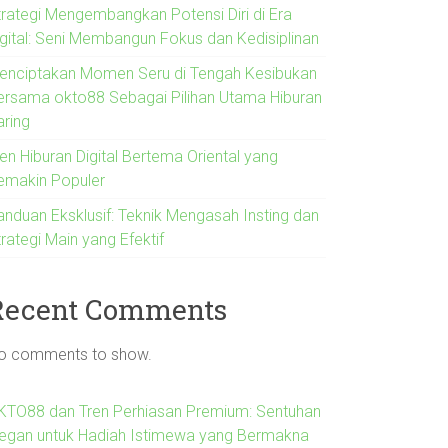
trategi Mengembangkan Potensi Diri di Era
igital: Seni Membangun Fokus dan Kedisiplinan
enciptakan Momen Seru di Tengah Kesibukan
ersama okto88 Sebagai Pilihan Utama Hiburan
aring
en Hiburan Digital Bertema Oriental yang
emakin Populer
anduan Eksklusif: Teknik Mengasah Insting dan
rategi Main yang Efektif
Recent Comments
o comments to show.
KTO88 dan Tren Perhiasan Premium: Sentuhan
legan untuk Hadiah Istimewa yang Bermakna