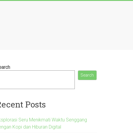
earch
Search
Recent Posts
ksplorasi Seru Menikmati Waktu Senggang
engan Kopi dan Hiburan Digital