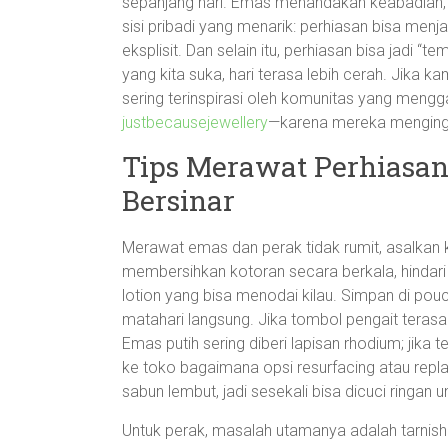
sepanjang hari. Emas menandakan keabadian,
sisi pribadi yang menarik: perhiasan bisa menj
eksplisit. Dan selain itu, perhiasan bisa jadi 
yang kita suka, hari terasa lebih cerah. Jika k
sering terinspirasi oleh komunitas yang meng
justbecausejewellery
—karena mereka menginga
Tips Merawat Perhiasan
Bersinar
Merawat emas dan perak tidak rumit, asalkan 
membersihkan kotoran secara berkala, hindari
lotion yang bisa menodai kilau. Simpan di pouch 
matahari langsung. Jika tombol pengait terasa 
Emas putih sering diberi lapisan rhodium; jika t
ke toko bagaimana opsi resurfacing atau repla
sabun lembut, jadi sesekali bisa dicuci ringan 
Untuk perak, masalah utamanya adalah tarnis