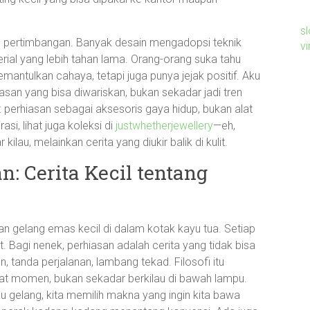
sl
bahan pertimbangan. Banyak desain mengadopsi teknik
v
rial yang lebih tahan lama. Orang-orang suka tahu
antulkan cahaya, tetapi juga punya jejak positif. Aku
an yang bisa diwariskan, bukan sekadar jadi tren
: perhiasan sebagai aksesoris gaya hidup, bukan alat
asi, lihat juga koleksi di
justwhetherjewellery
—eh,
lau, melainkan cerita yang diukir balik di kulit.
an: Cerita Kecil tentang
an gelang emas kecil di dalam kotak kayu tua. Setiap
. Bagi nenek, perhiasan adalah cerita yang tidak bisa
, tanda perjalanan, lambang tekad. Filosofi itu
at momen, bukan sekadar berkilau di bawah lampu.
tau gelang, kita memilih makna yang ingin kita bawa