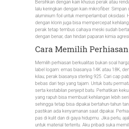
Bersihkan dengan kain khusus perak atau ren
lalu keringkan dengan kain mikrofiber. Simpan
aluminium foil untuk memperlambat oksidasi. H
dengan klorin juga bisa mempercepat kehilang
perak tetap tembus cahaya meski sudah bertahu
dengan benar, dan hindari paparan kimia agresi
Cara Memilih Perhiasan 
Memilih perhiasan berkualitas bukan soal harga 
label logam: emas biasanya 14K atau 18K, de
kilau; perak biasanya sterling 925. Cari cap pab
bebas dari tepi yang tajam. Untuk batu permata,
serta kestabilan penjepit batu. Perhatikan kek
yang rapuh bisa membuat kehilangan lebih sering.
sehingga tetap bisa dipakai bertahun-tahun tan
pastikan ada kenyamanan saat dipakai. Perhias
pas di kulit dan di gaya hidupmu. Jika perlu, a
untuk material tertentu. Aku pribadi suka mem