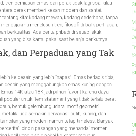
, tren perhiasan emas dan perak tidak lagi soal kilau
S
ntara perak memberi kesan modern dan santai.
D
r tentang kita: kadang mewah, kadang sederhana, tanpa
M
gin mengajakmu menelusuri tren, filosofi di balik perhiasan,
B
 berkualitas. Ada cerita pribadi di setiap lekuk
D
uan yang bisa kamu pakai saat belanja berikutnya.
Tr
rak, dan Perpaduan yang Tak
S
P
St
lebih ke desain yang lebih “napas”. Emas berlapis tipis,
l, dan desain yang menggabungkan emas kuning dengan
 Emas 14K atau 18K jadi pilihan favorit karena daya
 populer untuk item statement yang tidak terlalu berat
k daun, bentuk gelembung udara, motif geometri
N
metalik juga semakin bervariasi: putih, kuning, dan
n tampilan yang modern namun tetap timeless. Banyak
O
“bercerita”: cincin pasangan yang menandai momen
E
nting kecil yang bisa dipakai ke kantor maupun