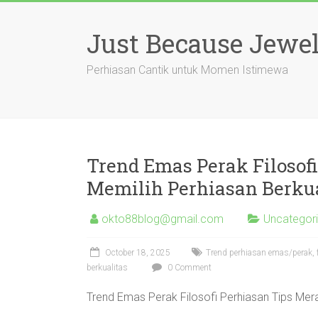
Skip
to
Just Because Jewel
content
Perhiasan Cantik untuk Momen Istimewa
Trend Emas Perak Filosof
Memilih Perhiasan Berkua
okto88blog@gmail.com
Uncategor
October 18, 2025
Trend perhiasan emas/perak, f
berkualitas
0 Comment
Trend Emas Perak Filosofi Perhiasan Tips Mer