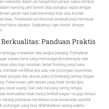
dam sebentar dalam air hangat bercampur sabun lembut,
 dalam kantong anti-tarnish atau bungkus rapat dengan
indari garam laut saat berenang atau spa; kontak
an kilau. Perawatan profesional sesekali bisa membuat
n-tahun dipakai. Singkatnya: rajin bersih, simpan
f.
Berkualitas: Panduan Praktis
tertinggi, melainkan nilai jangka panjang. Perhatikan
ngan variasi karat yang memengaruhi kekerasan dan
rikan atau logo keaslian; detail finishing yang halus
 mintalah sertifikat jika ada, cek potongan, kejernihan,
uatan pengait dan ukuran paku di belakang anting; bagian
 Pelan-pelan, pilih desain yang tidak terlalu tipis
pa cepat usang. Dan satu hal yang sering terlupa:
an berkualitas tidak hanya terlihat bagus—ia juga terasa
jak tukang perhiasan berdiskusi soal perawatan spesifik
ilih potongan yang bisa ditambahkan seiring waktu—