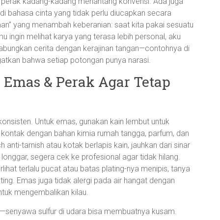
 perak kadang-kadang menantang konvensi. Ada juga
adi bahasa cinta yang tidak perlu diucapkan secara
“teman” yang menambah keberanian: saat kita pakai sesuatu
amu ingin melihat karya yang terasa lebih personal, aku
gabungkan cerita dengan kerajinan tangan—contohnya di
tkan bahwa setiap potongan punya narasi.
 Emas & Perak Agar Tetap
konsisten. Untuk emas, gunakan kain lembut untuk
 kontak dengan bahan kimia rumah tangga, parfum, dan
anti-tarnish atau kotak berlapis kain, jauhkan dari sinar
longgar, segera cek ke profesional agar tidak hilang.
erlihat terlalu pucat atau batas plating-nya menipis, tanya
ting. Emas juga tidak alergi pada air hangat dengan
untuk mengembalikan kilau.
h—senyawa sulfur di udara bisa membuatnya kusam.