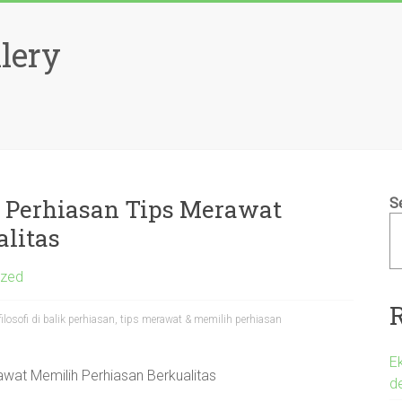
lery
i Perhiasan Tips Merawat
S
litas
ized
ilosofi di balik perhiasan, tips merawat & memilih perhiasan
E
awat Memilih Perhiasan Berkualitas
d