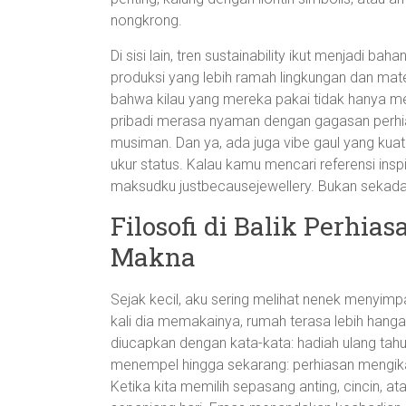
nongkrong.
Di sisi lain, tren sustainability ikut menjadi 
produksi yang lebih ramah lingkungan dan mate
bahwa kilau yang mereka pakai tidak hanya mem
pribadi merasa nyaman dengan gagasan perhias
musiman. Dan ya, ada juga vibe gaul yang kuat
ukur status. Kalau kamu mencari referensi inspir
maksudku justbecausejewellery. Bukan sekadar ki
Filosofi di Balik Perhias
Makna
Sejak kecil, aku sering melihat nenek menyimp
kali dia memakainya, rumah terasa lebih hangat
diucapkan dengan kata-kata: hadiah ulang tahun
menempel hingga sekarang: perhiasan mengik
Ketika kita memilih sepasang anting, cincin, a