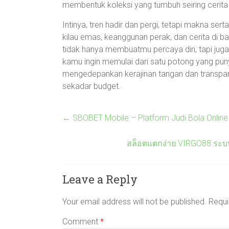
membentuk koleksi yang tumbuh seiring cerita 
Intinya, tren hadir dan pergi, tetapi makna ser
kilau emas, keanggunan perak, dan cerita di b
tidak hanya membuatmu percaya diri, tapi j
kamu ingin memulai dari satu potong yang punya
mengedepankan kerajinan tangan dan transpara
sekadar budget.
←
SBOBET Mobile – Platform Judi Bola Online
สล็อตแตกง่าย VIRGO88 ระบบ 
Leave a Reply
Your email address will not be published.
Requi
Comment
*