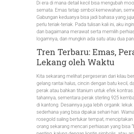
Di era di mana detail kecil bisa mengubah mood
semata. Emas tetap simbol kemewahan, seme
Gabungan keduanya bisa jadi bahasa yang juju
perlu teriak-teriak. Pada tulisan kali ini, aku in
dan bagaimana merawat serta memilih perhiasan
logamnya, dan mungkin ada satu atau dua pand
Tren Terbaru: Emas, Pe
Lekang oleh Waktu
Kita sekarang melihat pergeseran dari kilau ber
gelang rantai halus, cincin dengan batu keci
perak atau bahkan titanium untuk efek kontras.
tahannya, sementara perak sterling 925 kembali
di kantong. Desainnya juga lebih organik: leku
sederhana yang bisa dipakai sehari-hari. Warna 
rosegold saling bertukar tempat, menciptaka
orang sekarang mencari perhiasan yang bisa 
penting, kalung dengan liontin simbolis, atau a