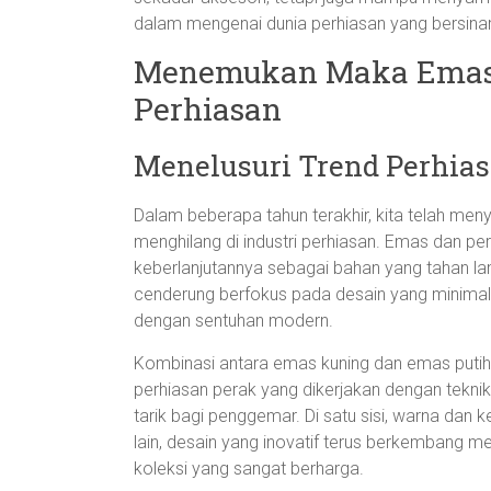
dalam mengenai dunia perhiasan yang bersinar 
Menemukan Maka Emas 
Perhiasan
Menelusuri Trend Perhia
Dalam beberapa tahun terakhir, kita telah men
menghilang di industri perhiasan. Emas dan p
keberlanjutannya sebagai bahan yang tahan lama
cenderung berfokus pada desain yang minimal
dengan sentuhan modern.
Kombinasi antara emas kuning dan emas putih 
perhiasan perak yang dikerjakan dengan tekni
tarik bagi penggemar. Di satu sisi, warna dan ke
lain, desain yang inovatif terus berkembang m
koleksi yang sangat berharga.