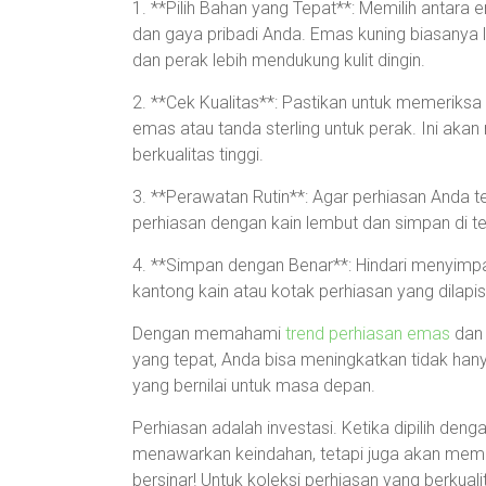
1. **Pilih Bahan yang Tepat**: Memilih antara
dan gaya pribadi Anda. Emas kuning biasanya l
dan perak lebih mendukung kulit dingin.
2. **Cek Kualitas**: Pastikan untuk memeriksa 
emas atau tanda sterling untuk perak. Ini a
berkualitas tinggi.
3. **Perawatan Rutin**: Agar perhiasan Anda te
perhiasan dengan kain lembut dan simpan di te
4. **Simpan dengan Benar**: Hindari menyimp
kantong kain atau kotak perhiasan yang dilapi
Dengan memahami
trend perhiasan emas
dan 
yang tepat, Anda bisa meningkatkan tidak hany
yang bernilai untuk masa depan.
Perhiasan adalah investasi. Ketika dipilih deng
menawarkan keindahan, tetapi juga akan memilik
bersinar! Untuk koleksi perhiasan yang berkualit