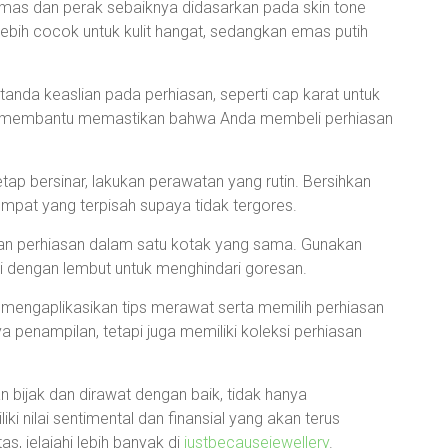
 emas dan perak sebaiknya didasarkan pada skin tone
ebih cocok untuk kulit hangat, sedangkan emas putih
tanda keaslian pada perhiasan, seperti cap karat untuk
kan membantu memastikan bahwa Anda membeli perhiasan
tap bersinar, lakukan perawatan yang rutin. Bersihkan
mpat yang terpisah supaya tidak tergores.
an perhiasan dalam satu kotak yang sama. Gunakan
si dengan lembut untuk menghindari goresan.
mengaplikasikan tips merawat serta memilih perhiasan
a penampilan, tetapi juga memiliki koleksi perhiasan
an bijak dan dirawat dengan baik, tidak hanya
i nilai sentimental dan finansial yang akan terus
as, jelajahi lebih banyak di
justbecausejewellery
.