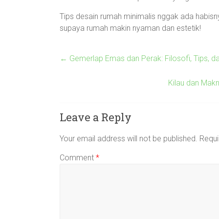
Tips desain rumah minimalis nggak ada habisnya
supaya rumah makin nyaman dan estetik!
←
Gemerlap Emas dan Perak: Filosofi, Tips, 
Kilau dan Mak
Leave a Reply
Your email address will not be published.
Requi
Comment
*