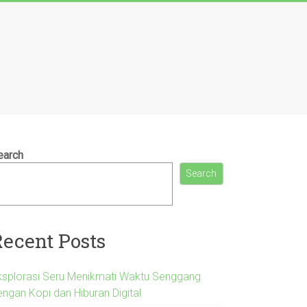
earch
Search
Recent Posts
ksplorasi Seru Menikmati Waktu Senggang
engan Kopi dan Hiburan Digital