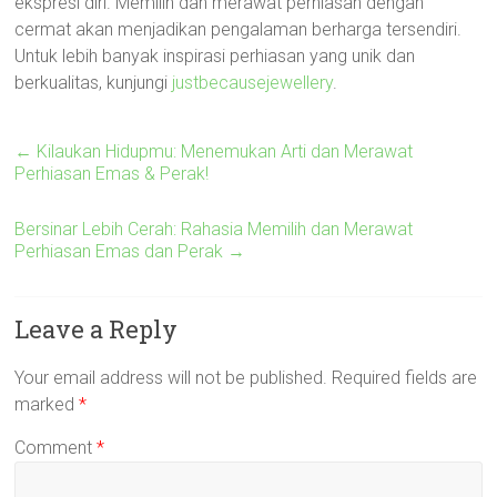
ekspresi diri. Memilih dan merawat perhiasan dengan
cermat akan menjadikan pengalaman berharga tersendiri.
Untuk lebih banyak inspirasi perhiasan yang unik dan
berkualitas, kunjungi
justbecausejewellery
.
←
Kilaukan Hidupmu: Menemukan Arti dan Merawat
Perhiasan Emas & Perak!
Bersinar Lebih Cerah: Rahasia Memilih dan Merawat
Perhiasan Emas dan Perak
→
Leave a Reply
Your email address will not be published.
Required fields are
marked
*
Comment
*