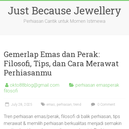
Skip
Just Because Jewellery
to
content
Perhiasan Cantik untuk Momen Istimewa
Gemerlap Emas dan Perak:
Filosofi, Tips, dan Cara Merawat
Perhiasanmu
okto88blog@gmail.com
perhiasan emasperak
filosofi
July 28, 2025
emas
,
perhiasan
,
trend
0 Comment
Tren perhiasan emas/perak, filosofi di balik perhiasan, tips
merawat & memilih perhiasan berkualitas menjadi semakin