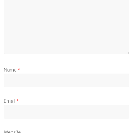
Name
*
Email
*
Website