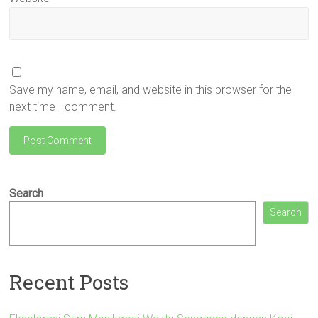
Save my name, email, and website in this browser for the
next time I comment.
Search
Search
Recent Posts