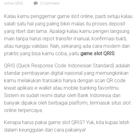
online QRIS
0 Comment
Kalau kamu penggemar game slot online, pasti setuju kalau
salah satu hal yang paling bikin malas itu proses deposit
yang ribet dan lama. Apalagi kalau kamu pengen langsung
main tanpa harus repot transfer manual, konfirmasi bukti,
atau nunggu validasi. Nah, sekarang ada cara modern dan
praktis yang bisa kamu coba, yaitu
game slot QRIS
.
QRIS (Quick Response Code Indonesian Standard) adalah
standar pembayaran digital nasional yang memungkinkan
kamu melakukan transaksi hanya dengan scan QR code
lewat aplikasi e-wallet atau mobile banking favoritmu.
Sistem ini sudah resmi diatur oleh Bank Indonesia dan
banyak dipakai oleh berbagai platform, termasuk situs slot
online terpercaya.
Kenapa harus pakai game slot QRIS? Yuk, kita kupas lebih
dalam keunggulan dan cara pakainya!