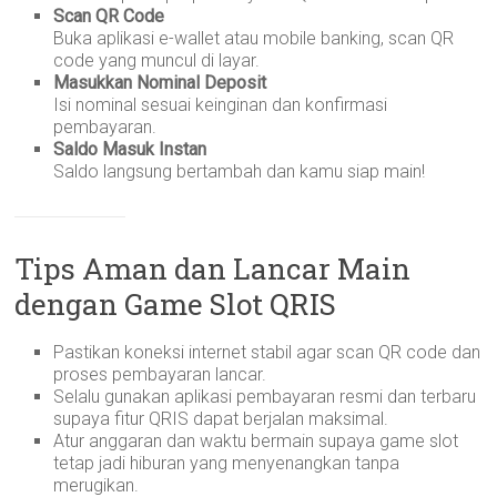
Scan QR Code
Buka aplikasi e-wallet atau mobile banking, scan QR
code yang muncul di layar.
Masukkan Nominal Deposit
Isi nominal sesuai keinginan dan konfirmasi
pembayaran.
Saldo Masuk Instan
Saldo langsung bertambah dan kamu siap main!
Tips Aman dan Lancar Main
dengan Game Slot QRIS
Pastikan koneksi internet stabil agar scan QR code dan
proses pembayaran lancar.
Selalu gunakan aplikasi pembayaran resmi dan terbaru
supaya fitur QRIS dapat berjalan maksimal.
Atur anggaran dan waktu bermain supaya game slot
tetap jadi hiburan yang menyenangkan tanpa
merugikan.