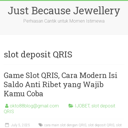
Skip
Just Because Jewellery
to
content
Perhiasan Cantik untuk Momen Istimewa
slot deposit QRIS
Game Slot QRIS, Cara Modern Isi
Saldo Anti Ribet yang Wajib
Kamu Coba
okto88blog@gmail.com
IJOBET
,
slot deposit
QRIS
July 5, 2025
cara main slot dengan QRIS
,
slot deposit QRIS
,
slot