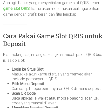
Apalagi di situs yang menyediakan game slot QRIS seperti
game slot QRIS
, kamu akan menemukan berbagai pilihan
game dengan grafik keren dan fitur lengkap.
Cara Pakai Game Slot QRIS untuk
Deposit
Biar makin jelas, ini langkah-langkah mudah pakai QRIS buat
isi saldo slot:
Login ke Situs Slot
Masuk ke akun kamu di situs yang menyediakan
metode pembayaran QRIS.
Pilih Menu Deposit
Cari dan pilih opsi pembayaran QRIS di menu deposit.
Scan QR Code
Buka aplikasi e-wallet atau mobile banking, scan QR
code yang muncul di layar.
Masukkan Nominal Deposit