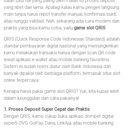
salah satu hal yang paling bikin malas itu proses deposit
yang ribet dan lama. Apalagi kalau kamu pengen langsung
main tanpa harus repot transfer manual, konfirmasi bukti,
atau nunggu validasi. Nah, sekarang ada cara modern dan
praktis yang bisa kamu coba, yaitu
game slot QRIS
.
QRIS (Quick Response Code Indonesian Standard) adalah
standar pembayaran digital nasional yang memungkinkan
kamu melakukan transaksi hanya dengan scan QR code
lewat aplikasi e-wallet atau mobile banking favoritmu.
Sistem ini sudah resmi diatur oleh Bank Indonesia dan
banyak dipakai oleh berbagai platform, termasuk situs slot
online terpercaya.
Kenapa harus pakai game slot QRIS? Yuk, kita kupas lebih
dalam keunggulan dan cara pakainya!
1. Proses Deposit Super Cepat dan Praktis
Dengan QRIS, kamu cukup buka aplikasi dompet digital
seperti OVO, GoPay, Dana, LinkAja, atau mobile banking