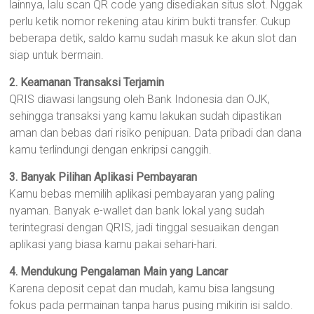
lainnya, lalu scan QR code yang disediakan situs slot. Nggak
perlu ketik nomor rekening atau kirim bukti transfer. Cukup
beberapa detik, saldo kamu sudah masuk ke akun slot dan
siap untuk bermain.
2. Keamanan Transaksi Terjamin
QRIS diawasi langsung oleh Bank Indonesia dan OJK,
sehingga transaksi yang kamu lakukan sudah dipastikan
aman dan bebas dari risiko penipuan. Data pribadi dan dana
kamu terlindungi dengan enkripsi canggih.
3. Banyak Pilihan Aplikasi Pembayaran
Kamu bebas memilih aplikasi pembayaran yang paling
nyaman. Banyak e-wallet dan bank lokal yang sudah
terintegrasi dengan QRIS, jadi tinggal sesuaikan dengan
aplikasi yang biasa kamu pakai sehari-hari.
4. Mendukung Pengalaman Main yang Lancar
Karena deposit cepat dan mudah, kamu bisa langsung
fokus pada permainan tanpa harus pusing mikirin isi saldo.