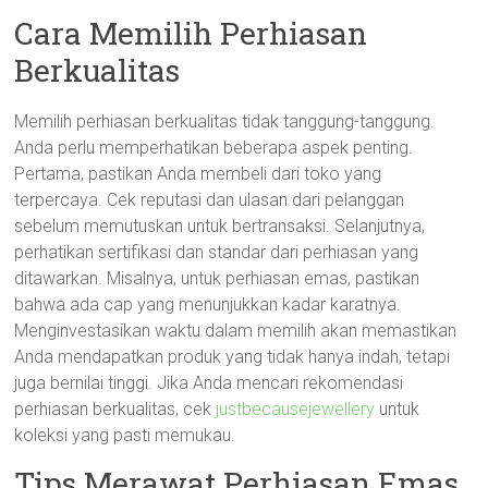
Cara Memilih Perhiasan
Berkualitas
Memilih perhiasan berkualitas tidak tanggung-tanggung.
Anda perlu memperhatikan beberapa aspek penting.
Pertama, pastikan Anda membeli dari toko yang
terpercaya. Cek reputasi dan ulasan dari pelanggan
sebelum memutuskan untuk bertransaksi. Selanjutnya,
perhatikan sertifikasi dan standar dari perhiasan yang
ditawarkan. Misalnya, untuk perhiasan emas, pastikan
bahwa ada cap yang menunjukkan kadar karatnya.
Menginvestasikan waktu dalam memilih akan memastikan
Anda mendapatkan produk yang tidak hanya indah, tetapi
juga bernilai tinggi. Jika Anda mencari rekomendasi
perhiasan berkualitas, cek
justbecausejewellery
untuk
koleksi yang pasti memukau.
Tips Merawat Perhiasan Emas