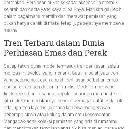
bermakna. Perhiasan bukan sekadar aksesori; ia memiliki
sejarah dan cerita yang kaya di baliknya. Mari kita gali lebih
dalam bagaimana memilih dan merawat perhiasan yang
bukan hanya cantik di mata, tetapi juga sejatinya membawa
makna.
Tren Terbaru dalam Dunia
Perhiasan Emas dan Perak
Setiap tahun, dunia mode, termasuk tren perhiasan, selalu
mengalami evolusi yang menarik. Saat ini, salah satu tren
yang sedang naik daun adalah perhiasan berbahan emas
dan perak dengan desain minimalis. Model simpel yang
tidak berlebihan ini sangat populer, sehingga memudahkan
kita untuk memadukannya dengan berbagai outfit. Selain itu,
ada juga tren layering, di mana kita bisa mengenakan
beberapa cincin atau kalung dalam satu kesempatan.
Mengacak-acak koleksi perhiasan yang ada di rumahmu
dan menciptakan tampilan yang unik bisa menjadi cara yang