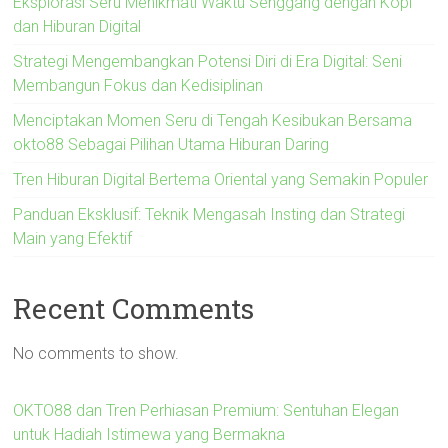
Eksplorasi Seru Menikmati Waktu Senggang dengan Kopi
dan Hiburan Digital
Strategi Mengembangkan Potensi Diri di Era Digital: Seni
Membangun Fokus dan Kedisiplinan
Menciptakan Momen Seru di Tengah Kesibukan Bersama
okto88 Sebagai Pilihan Utama Hiburan Daring
Tren Hiburan Digital Bertema Oriental yang Semakin Populer
Panduan Eksklusif: Teknik Mengasah Insting dan Strategi
Main yang Efektif
Recent Comments
No comments to show.
OKTO88 dan Tren Perhiasan Premium: Sentuhan Elegan
untuk Hadiah Istimewa yang Bermakna