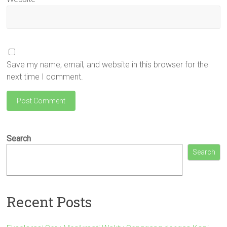
Save my name, email, and website in this browser for the
next time I comment.
Search
Search
Recent Posts