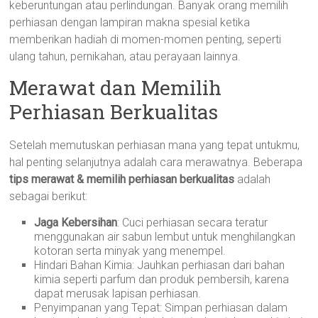
keberuntungan atau perlindungan. Banyak orang memilih
perhiasan dengan lampiran makna spesial ketika
memberikan hadiah di momen-momen penting, seperti
ulang tahun, pernikahan, atau perayaan lainnya.
Merawat dan Memilih
Perhiasan Berkualitas
Setelah memutuskan perhiasan mana yang tepat untukmu,
hal penting selanjutnya adalah cara merawatnya. Beberapa
tips merawat & memilih perhiasan berkualitas
adalah
sebagai berikut:
Jaga Kebersihan
: Cuci perhiasan secara teratur
menggunakan air sabun lembut untuk menghilangkan
kotoran serta minyak yang menempel.
Hindari Bahan Kimia: Jauhkan perhiasan dari bahan
kimia seperti parfum dan produk pembersih, karena
dapat merusak lapisan perhiasan.
Penyimpanan yang Tepat: Simpan perhiasan dalam