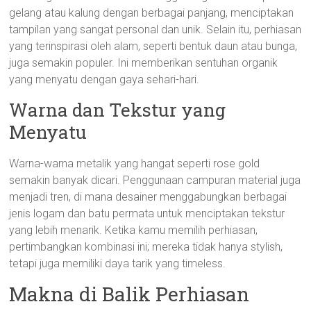
gelang atau kalung dengan berbagai panjang, menciptakan
tampilan yang sangat personal dan unik. Selain itu, perhiasan
yang terinspirasi oleh alam, seperti bentuk daun atau bunga,
juga semakin populer. Ini memberikan sentuhan organik
yang menyatu dengan gaya sehari-hari.
Warna dan Tekstur yang
Menyatu
Warna-warna metalik yang hangat seperti rose gold
semakin banyak dicari. Penggunaan campuran material juga
menjadi tren, di mana desainer menggabungkan berbagai
jenis logam dan batu permata untuk menciptakan tekstur
yang lebih menarik. Ketika kamu memilih perhiasan,
pertimbangkan kombinasi ini; mereka tidak hanya stylish,
tetapi juga memiliki daya tarik yang timeless.
Makna di Balik Perhiasan