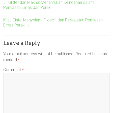
←
Glitter dan Makna: Menemukan Keindahan dalam
Perhiasan Emas dan Perak
Kilau Cinta: Menyelami Filosofi dan Perawatan Perhiasan
Emas Perak
→
Leave a Reply
Your email address will not be published.
Required fields are
marked
*
Comment
*