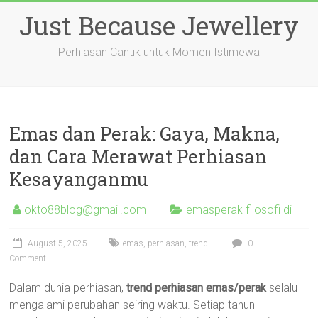
Skip
Just Because Jewellery
to
content
Perhiasan Cantik untuk Momen Istimewa
Emas dan Perak: Gaya, Makna,
dan Cara Merawat Perhiasan
Kesayanganmu
okto88blog@gmail.com
emasperak filosofi di
August 5, 2025
emas
,
perhiasan
,
trend
0
Comment
Dalam dunia perhiasan,
trend perhiasan emas/perak
selalu
mengalami perubahan seiring waktu. Setiap tahun