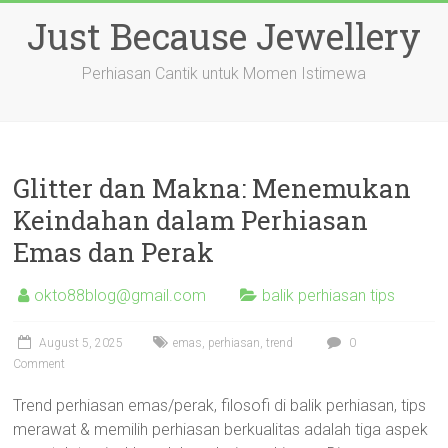
Skip
Just Because Jewellery
to
content
Perhiasan Cantik untuk Momen Istimewa
Glitter dan Makna: Menemukan
Keindahan dalam Perhiasan
Emas dan Perak
okto88blog@gmail.com
balik perhiasan tips
August 5, 2025
emas
,
perhiasan
,
trend
0
Comment
Trend perhiasan emas/perak, filosofi di balik perhiasan, tips
merawat & memilih perhiasan berkualitas adalah tiga aspek