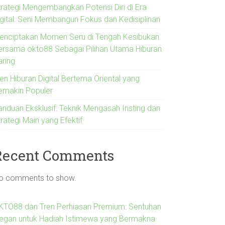
trategi Mengembangkan Potensi Diri di Era
igital: Seni Membangun Fokus dan Kedisiplinan
enciptakan Momen Seru di Tengah Kesibukan
ersama okto88 Sebagai Pilihan Utama Hiburan
aring
en Hiburan Digital Bertema Oriental yang
emakin Populer
anduan Eksklusif: Teknik Mengasah Insting dan
rategi Main yang Efektif
Recent Comments
o comments to show.
KTO88 dan Tren Perhiasan Premium: Sentuhan
legan untuk Hadiah Istimewa yang Bermakna