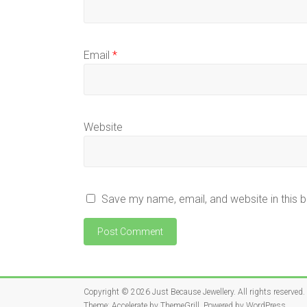
Email
*
Website
Save my name, email, and website in this 
Copyright © 2026
Just Because Jewellery
. All rights reserved.
Theme:
Accelerate
by ThemeGrill. Powered by
WordPress
.