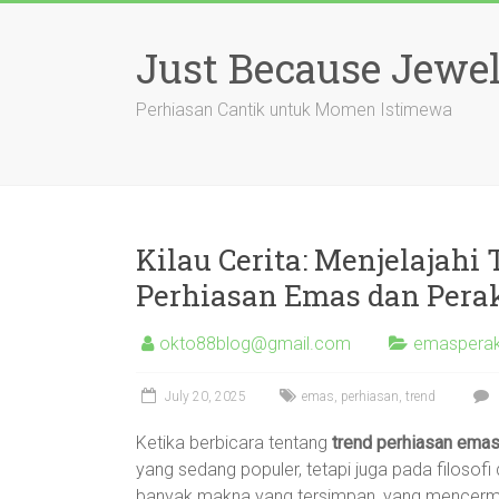
Skip
to
Just Because Jewel
content
Perhiasan Cantik untuk Momen Istimewa
Kilau Cerita: Menjelajahi 
Perhiasan Emas dan Pera
okto88blog@gmail.com
emasperak 
July 20, 2025
emas
,
perhiasan
,
trend
Ketika berbicara tentang
trend perhiasan ema
yang sedang populer, tetapi juga pada filosofi 
banyak makna yang tersimpan, yang mencermin