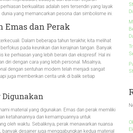
S
erhiasan berkualitas adalah seni tersendiri yang layak
D
alam dunia yang memancarkan pesona dan simbolisme ini.
M
n Emas dan Perak
B
D
terkecuali. Dalam beberapa tahun terakhir, kita melihat
Tr
berfokus pada keunikan dan kerajinan tangan. Banyak
S
s ke perhiasan yang lebih berani dan ekspresif. Hal ini
diri dengan cara yang lebih personal. Misalnya,
P
onal dengan sentuhan modern telah menjadi sangat
St
api juga memberikan cerita unik di balik setiap
g Digunakan
N
hami material yang digunakan. Emas dan perak memiliki
 akan ketahanannya dan kemampuannya untuk
O
kang oleh waktu. Sebaliknya, perak menawarkan nuansa
E
ini, banyak desainer juga menggabungkan kedua material