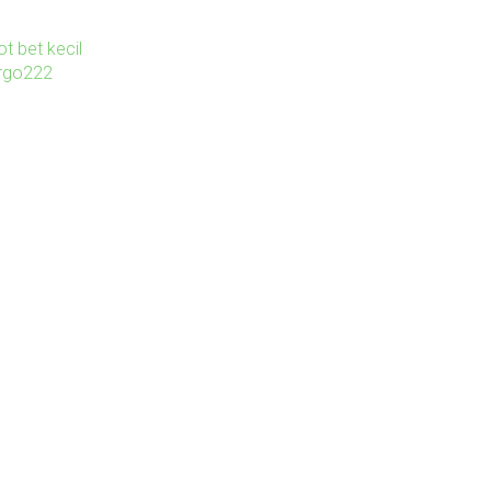
ot bet kecil
irgo222