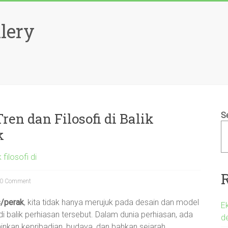
lery
Tren dan Filosofi di Balik
S
k
filosofi di
0 Comment
s/perak
, kita tidak hanya merujuk pada desain dan model
E
di balik perhiasan tersebut. Dalam dunia perhiasan, ada
d
kan kepribadian, budaya, dan bahkan sejarah