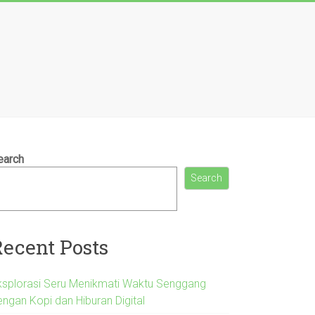
earch
Search
Recent Posts
ksplorasi Seru Menikmati Waktu Senggang
engan Kopi dan Hiburan Digital