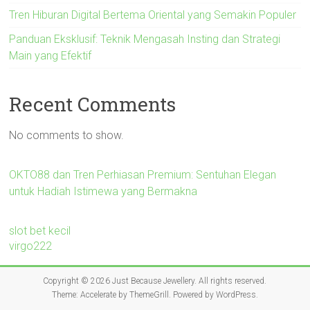
Tren Hiburan Digital Bertema Oriental yang Semakin Populer
Panduan Eksklusif: Teknik Mengasah Insting dan Strategi
Main yang Efektif
Recent Comments
No comments to show.
OKTO88 dan Tren Perhiasan Premium: Sentuhan Elegan
untuk Hadiah Istimewa yang Bermakna
slot bet kecil
virgo222
Copyright © 2026
Just Because Jewellery
. All rights reserved.
Theme:
Accelerate
by ThemeGrill. Powered by
WordPress
.