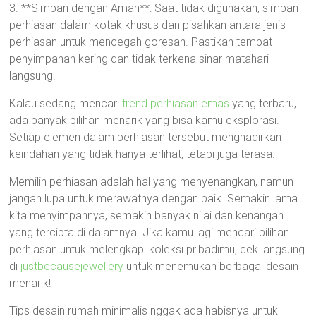
3. **Simpan dengan Aman**: Saat tidak digunakan, simpan
perhiasan dalam kotak khusus dan pisahkan antara jenis
perhiasan untuk mencegah goresan. Pastikan tempat
penyimpanan kering dan tidak terkena sinar matahari
langsung.
Kalau sedang mencari
trend perhiasan emas
yang terbaru,
ada banyak pilihan menarik yang bisa kamu eksplorasi.
Setiap elemen dalam perhiasan tersebut menghadirkan
keindahan yang tidak hanya terlihat, tetapi juga terasa.
Memilih perhiasan adalah hal yang menyenangkan, namun
jangan lupa untuk merawatnya dengan baik. Semakin lama
kita menyimpannya, semakin banyak nilai dan kenangan
yang tercipta di dalamnya. Jika kamu lagi mencari pilihan
perhiasan untuk melengkapi koleksi pribadimu, cek langsung
di
justbecausejewellery
untuk menemukan berbagai desain
menarik!
Tips desain rumah minimalis nggak ada habisnya untuk