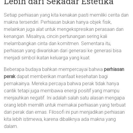
Lebih dari Sekadar Estetika
Setiap perhiasan yang kita kenakan pasti memiliki cerita dan
makna tersendiri. Perhiasan bukan hanya objek fisik,
melainkan juga alat untuk mengekspresikan perasaan dan
kenangan. Misalnya, cincin pertunangan sering kali
melambangkan cinta dan komitmen. Sementara itu,
perhiasan yang diwariskan dari generasi ke generasi bisa
menjadi simbol ikatan keluarga yang kuat.
Beberapa budaya bahkan mempercayai bahwa
perhiasan
perak
dapat memberikan manfaat kesehatan bagi
pemakainya. Mereka percaya bahwa perak tidak hanya
cantik tetapi juga membawa energi positif yang mampu
menjauhkan negatif. Ini adalah salah satu alasan mengapa
orang lebih memilih untuk memakai perhiasan yang terbuat
dari perak dan emas. Filosofi ini pun menjadikan perhiasan
kita lebih istimewa, karena dibaliknya ada makna yang
dalam.