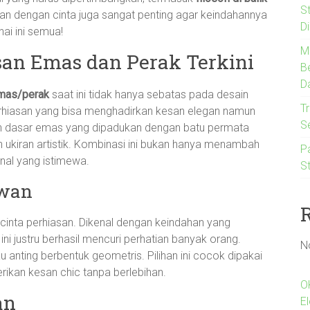
S
san dengan cinta juga sangat penting agar keindahannya
D
nai ini semua!
M
an Emas dan Perak Terkini
B
D
emas/perak
saat ini tidak hanya sebatas pada desain
Tr
rhiasan yang bisa menghadirkan kesan elegan namun
S
an dasar emas yang dipadukan dengan batu permata
n ukiran artistik. Kombinasi ini bukan hanya menambah
P
nal yang istimewa.
St
awan
ecinta perhiasan. Dikenal dengan keindahan yang
ni justru berhasil mencuri perhatian banyak orang.
N
au anting berbentuk geometris. Pilihan ini cocok dipakai
rikan kesan chic tanpa berlebihan.
O
an
E