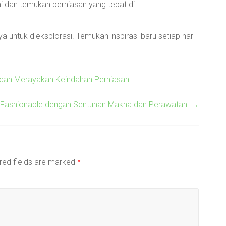
kami dan temukan perhiasan yang tepat di
 untuk dieksplorasi. Temukan inspirasi baru setiap hari
, dan Merayakan Keindahan Perhiasan
i Fashionable dengan Sentuhan Makna dan Perawatan!
→
red fields are marked
*