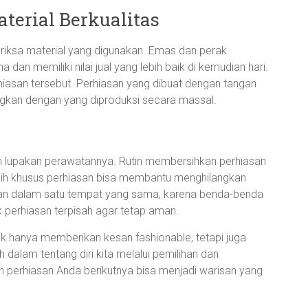
terial Berkualitas
riksa material yang digunakan. Emas dan perak
a dan memiliki nilai jual yang lebih baik di kemudian hari.
rhiasan tersebut. Perhiasan yang dibuat dengan tangan
dingkan dengan yang diproduksi secara massal.
n lupakan perawatannya. Rutin membersihkan perhiasan
ih khusus perhiasan bisa membantu menghilangkan
san dalam satu tempat yang sama, karena benda-benda
 perhiasan terpisah agar tetap aman.
ak hanya memberikan kesan fashionable, tetapi juga
alam tentang diri kita melalui pemilihan dan
n perhiasan Anda berikutnya bisa menjadi warisan yang