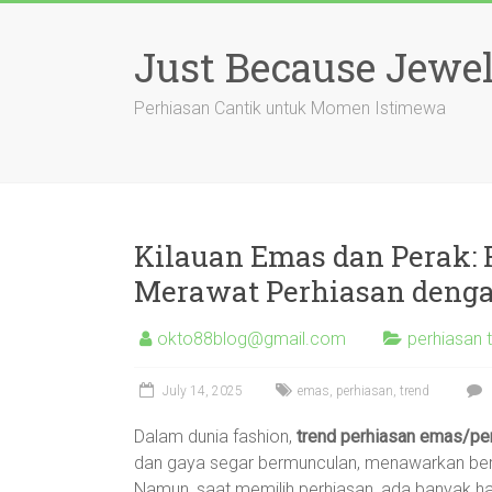
Skip
to
Just Because Jewel
content
Perhiasan Cantik untuk Momen Istimewa
Kilauan Emas dan Perak: 
Merawat Perhiasan denga
okto88blog@gmail.com
perhiasan 
July 14, 2025
emas
,
perhiasan
,
trend
Dalam dunia fashion,
trend perhiasan emas/pe
dan gaya segar bermunculan, menawarkan berba
Namun, saat memilih perhiasan, ada banyak h