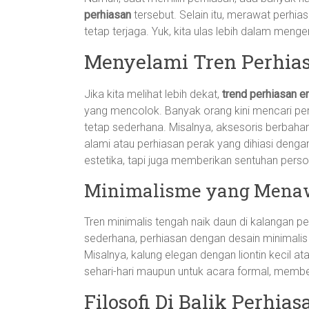
perhiasan
tersebut. Selain itu, merawat perhia
tetap terjaga. Yuk, kita ulas lebih dalam menge
Menyelami Tren Perhias
Jika kita melihat lebih dekat,
trend perhiasan 
yang mencolok. Banyak orang kini mencari pe
tetap sederhana. Misalnya, aksesoris berbah
alami atau perhiasan perak yang dihiasi denga
estetika, tapi juga memberikan sentuhan perso
Minimalisme yang Men
Tren minimalis tengah naik daun di kalangan p
sederhana, perhiasan dengan desain minimalis i
Misalnya, kalung elegan dengan liontin kecil at
sehari-hari maupun untuk acara formal, membe
Filosofi Di Balik Perhias