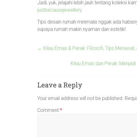
Jadi, yuk, jelajahi lebih jauh tentang koleksi 
justbecausejewellery
.
Tips desain rumah minimalis nggak ada habisnya
supaya rumah makin nyaman dan estetik!
←
Kilau Emas & Perak: Filosofi, Tips Merawat
Kilau Emas dan Perak: Menjad
Leave a Reply
Your email address will not be published.
Requi
Comment
*