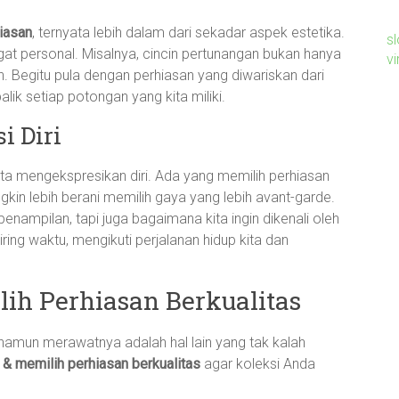
hiasan
, ternyata lebih dalam dari sekadar aspek estetika.
sl
gat personal. Misalnya, cincin pertunangan bukan hanya
v
n. Begitu pula dengan perhiasan yang diwariskan dari
balik setiap potongan yang kita miliki.
i Diri
 kita mengekspresikan diri. Ada yang memilih perhiasan
gkin lebih berani memilih gaya yang lebih avant-garde.
ampilan, tapi juga bagaimana kita ingin dikenali oleh
ring waktu, mengikuti perjalanan hidup kita dan
ih Perhiasan Berkualitas
, namun merawatnya adalah hal lain yang tak kalah
 & memilih perhiasan berkualitas
agar koleksi Anda