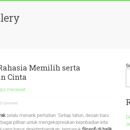
lery
Rahasia Memilih serta
S
n Cinta
tips merawat
0 Comment
rak
selalu menarik perhatian. Setiap tahun, desain baru
E
gai pilihan untuk mengekspresikan kepribadian kita.
d
al yang harus dipertimbangkan, termasuk
filosofi di balik