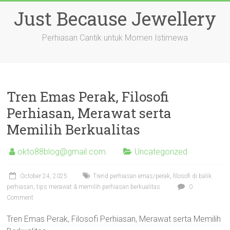
Skip
Just Because Jewellery
to
content
Perhiasan Cantik untuk Momen Istimewa
Tren Emas Perak, Filosofi
Perhiasan, Merawat serta
Memilih Berkualitas
okto88blog@gmail.com
Uncategorized
October 24, 2025
Trend perhiasan emas/perak, filosofi di balik
perhiasan, tips merawat & memilih perhiasan berkualitas
0
Comment
Tren Emas Perak, Filosofi Perhiasan, Merawat serta Memilih