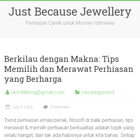
Skip
Just Because Jewellery
to
content
Perhiasan Cantik untuk Momen Istimewa
Berkilau dengan Makna: Tips
Memilih dan Merawat Perhiasan
yang Berharga
okto88blog@gmail.com
Uncategorized
July 3, 2025
0 Comment
Trend perhiasan emas/perak, filosofi di balik perhiasan, tips
merawat & memilih perhiasan berkualitas adalah topik yang
selalu hangat, dan tak ada habisnya untuk kita bahas. Setiap