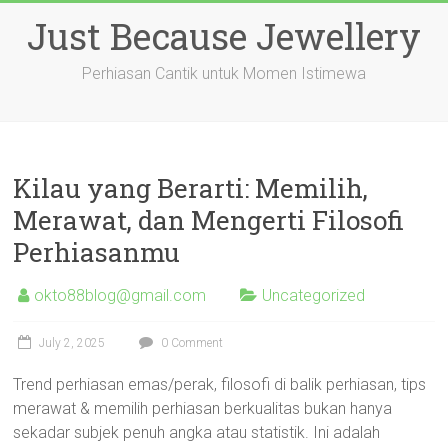
Skip
Just Because Jewellery
to
content
Perhiasan Cantik untuk Momen Istimewa
Kilau yang Berarti: Memilih,
Merawat, dan Mengerti Filosofi
Perhiasanmu
okto88blog@gmail.com
Uncategorized
July 2, 2025
0 Comment
Trend perhiasan emas/perak, filosofi di balik perhiasan, tips
merawat & memilih perhiasan berkualitas bukan hanya
sekadar subjek penuh angka atau statistik. Ini adalah