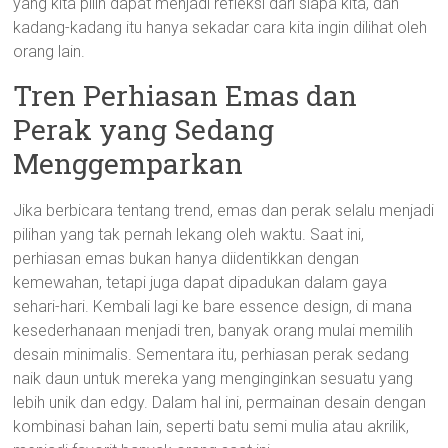
yang kita pilih dapat menjadi refleksi dari siapa kita, dan
kadang-kadang itu hanya sekadar cara kita ingin dilihat oleh
orang lain.
Tren Perhiasan Emas dan
Perak yang Sedang
Menggemparkan
Jika berbicara tentang trend, emas dan perak selalu menjadi
pilihan yang tak pernah lekang oleh waktu. Saat ini,
perhiasan emas bukan hanya diidentikkan dengan
kemewahan, tetapi juga dapat dipadukan dalam gaya
sehari-hari. Kembali lagi ke bare essence design, di mana
kesederhanaan menjadi tren, banyak orang mulai memilih
desain minimalis. Sementara itu, perhiasan perak sedang
naik daun untuk mereka yang menginginkan sesuatu yang
lebih unik dan edgy. Dalam hal ini, permainan desain dengan
kombinasi bahan lain, seperti batu semi mulia atau akrilik,