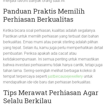
menjadi favorit banyak orang saat ini.
Panduan Praktis Memilih
Perhiasan Berkualitas
Ketika bicara soal perhiasan, kualitas adalah segalanya.
Pastikan untuk memilih perhiasan yang terbuat dari bahan
berkualitas. Emas murni atau perak sterling adalah pilihan
yang tepat. Selain itu, kamu juga perlu memperhatikan detail
pembuatan. Periksa apakah ada cacat atau
ketidaksempurnaan. Ini semua penting untuk memastikan
bahwa investasi perhiasanmu tidak hanya cantik, tetapi juga
tahan lama. Sering-seringlah melihat berbagai koleksi di
tempat terpercaya seperti
justbecausejewellery
untuk
mendapatkan ide-ide baru dan perhiasan berkualitas.
Tips Merawat Perhiasan Agar
Selalu Berkilau