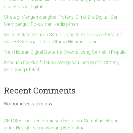
dan Hiburan Digital
Strategi Mengembangkan Potensi Diri di Era Digital: Seni
Membangun Fokus dan Kedisiplinan
Menciptakan Momen Seru di Tengah Kesibukan Bersama
okto88 Sebagai Pilihan Utama Hiburan Daring
Tren Hiburan Digital Bertema Oriental yang Semakin Populer
Panduan Eksklusif: Teknik Mengasah Insting dan Strategi
Main yang Efektif
Recent Comments
No comments to show.
OKTO88 dan Tren Perhiasan Premium: Sentuhan Elegan
untuk Hadiah Istimewa yang Bermakna