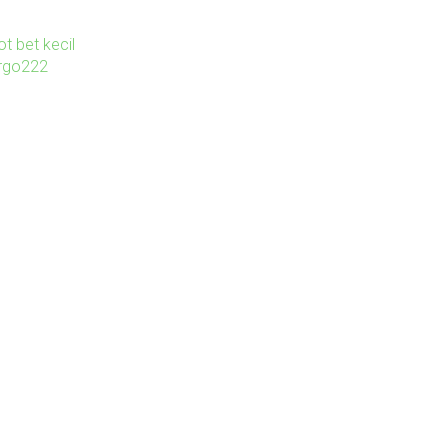
ot bet kecil
irgo222