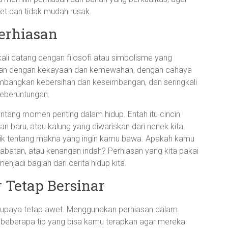
 awet dan tidak mudah rusak.
Perhiasan
ali datang dengan filosofi atau simbolisme yang
ikan dengan kekayaan dan kemewahan, dengan cahaya
bangkan kebersihan dan keseimbangan, dan seringkali
eberuntungan.
entang momen penting dalam hidup. Entah itu cincin
 baru, atau kalung yang diwariskan dari nenek kita.
-baik tentang makna yang ingin kamu bawa. Apakah kamu
ahabatan, atau kenangan indah? Perhiasan yang kita pakai
enjadi bagian dari cerita hidup kita.
 Tetap Bersinar
 supaya tetap awet. Menggunakan perhiasan dalam
ada beberapa tip yang bisa kamu terapkan agar mereka