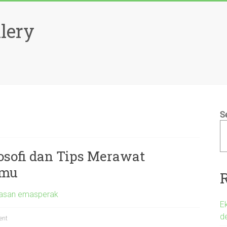
lery
S
osofi dan Tips Merawat
amu
iasan emasperak
E
d
ent