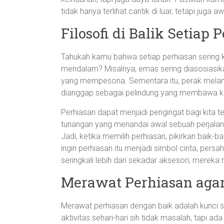
tidak hanya terlihat cantik di luar, tetapi juga
Filosofi di Balik Setiap 
Tahukah kamu bahwa setiap perhiasan sering k
mendalam? Misalnya, emas sering diasosias
yang mempesona. Sementara itu, perak melam
dianggap sebagai pelindung yang membawa k
Perhiasan dapat menjadi pengingat bagi kita t
tunangan yang menandai awal sebuah perjalanan
Jadi, ketika memilih perhiasan, pikirkan baik
ingin perhiasan itu menjadi simbol cinta, pers
seringkali lebih dari sekadar aksesori; mereka m
Merawat Perhiasan agar
Merawat perhiasan dengan baik adalah kunci
aktivitas sehari-hari sih tidak masalah, tapi 