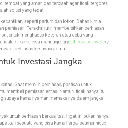
 di tempat yang aman dan terpisah agar tidak tergores.
ah solusi yang tepat.
kecantikan, seperti parfum dan lotion. Bahan kimia
 perhiasan. Terakhir, rutin membersihkan perhiasan
mbut untuk menghapus kotoran atau debu yang
mendalam, kamu bisa mengunjungi
justbecausejewellery
merawat perhiasan kesayanganmu.
untuk Investasi Jangka
alitas. Saat memilih perhiasan, pastikan untuk
kamu membeli perhiasan emas. Namun, tidak hanya itu
enting supaya kamu nyaman memakainya dalam jangka
nyak untuk perhiasan berkualitas. Ingat, ini bukan hanya
apatkan sesuatu yang bisa kamu hargai seumur hidup.