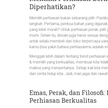
Diperhatikan?
Memilih perhiasan bukan sebarang pilih. Past
langkah. Pertama, periksa bahan yang diguna
yang lebih murah? Untuk perhiasan perak, pili
murni. Selain itu, desain juga harus sesuai de
untuk selalu membeli dari toko terpercaya yang
kamu bisa yakin bahwa perhiasanmu adalah in
Menggali lebih dalam tentang trend perhiasan e
& memilih yang berkualitas, membuat kita tidak
makna yang menyertainya. Setiap kali kita men
dari cerita hidup kita. Jadi, mari jaga dan rawat
Emas, Perak, dan Filosofi
Perhiasan Berkualitas