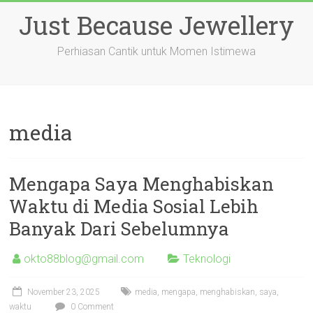
Skip
Just Because Jewellery
to
content
Perhiasan Cantik untuk Momen Istimewa
media
Mengapa Saya Menghabiskan
Waktu di Media Sosial Lebih
Banyak Dari Sebelumnya
okto88blog@gmail.com
Teknologi
November 23, 2025
media
,
mengapa
,
menghabiskan
,
saya
,
waktu
0 Comment