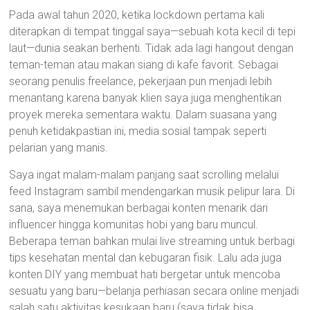
Pada awal tahun 2020, ketika lockdown pertama kali
diterapkan di tempat tinggal saya—sebuah kota kecil di tepi
laut—dunia seakan berhenti. Tidak ada lagi hangout dengan
teman-teman atau makan siang di kafe favorit. Sebagai
seorang penulis freelance, pekerjaan pun menjadi lebih
menantang karena banyak klien saya juga menghentikan
proyek mereka sementara waktu. Dalam suasana yang
penuh ketidakpastian ini, media sosial tampak seperti
pelarian yang manis.
Saya ingat malam-malam panjang saat scrolling melalui
feed Instagram sambil mendengarkan musik pelipur lara. Di
sana, saya menemukan berbagai konten menarik dari
influencer hingga komunitas hobi yang baru muncul.
Beberapa teman bahkan mulai live streaming untuk berbagi
tips kesehatan mental dan kebugaran fisik. Lalu ada juga
konten DIY yang membuat hati bergetar untuk mencoba
sesuatu yang baru—belanja perhiasan secara online menjadi
salah satu aktivitas kesukaan baru (saya tidak bisa