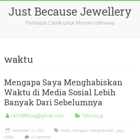
Skip
Just Because Jewellery
to
content
Perhiasan Cantik untuk Momen Istimewa
waktu
Mengapa Saya Menghabiskan
Waktu di Media Sosial Lebih
Banyak Dari Sebelumnya
okto88blog@gmail.com
Teknologi
November 23, 2025
media
,
mengapa
,
menghabiskan
,
saya
,
waktu
0 Comment