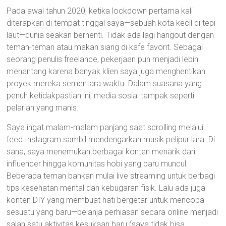
Pada awal tahun 2020, ketika lockdown pertama kali
diterapkan di tempat tinggal saya—sebuah kota kecil di tepi
laut—dunia seakan berhenti. Tidak ada lagi hangout dengan
teman-teman atau makan siang di kafe favorit. Sebagai
seorang penulis freelance, pekerjaan pun menjadi lebih
menantang karena banyak klien saya juga menghentikan
proyek mereka sementara waktu. Dalam suasana yang
penuh ketidakpastian ini, media sosial tampak seperti
pelarian yang manis.
Saya ingat malam-malam panjang saat scrolling melalui
feed Instagram sambil mendengarkan musik pelipur lara. Di
sana, saya menemukan berbagai konten menarik dari
influencer hingga komunitas hobi yang baru muncul.
Beberapa teman bahkan mulai live streaming untuk berbagi
tips kesehatan mental dan kebugaran fisik. Lalu ada juga
konten DIY yang membuat hati bergetar untuk mencoba
sesuatu yang baru—belanja perhiasan secara online menjadi
salah satu aktivitas kesukaan baru (saya tidak bisa