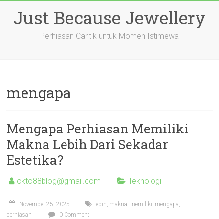
Skip
Just Because Jewellery
to
content
Perhiasan Cantik untuk Momen Istimewa
mengapa
Mengapa Perhiasan Memiliki
Makna Lebih Dari Sekadar
Estetika?
okto88blog@gmail.com
Teknologi
November 25, 2025
lebih
,
makna
,
memiliki
,
mengapa
,
perhiasan
0 Comment