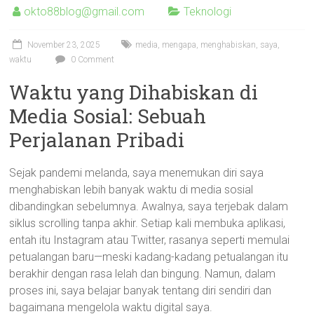
okto88blog@gmail.com
Teknologi
November 23, 2025
media
,
mengapa
,
menghabiskan
,
saya
,
waktu
0 Comment
Waktu yang Dihabiskan di
Media Sosial: Sebuah
Perjalanan Pribadi
Sejak pandemi melanda, saya menemukan diri saya
menghabiskan lebih banyak waktu di media sosial
dibandingkan sebelumnya. Awalnya, saya terjebak dalam
siklus scrolling tanpa akhir. Setiap kali membuka aplikasi,
entah itu Instagram atau Twitter, rasanya seperti memulai
petualangan baru—meski kadang-kadang petualangan itu
berakhir dengan rasa lelah dan bingung. Namun, dalam
proses ini, saya belajar banyak tentang diri sendiri dan
bagaimana mengelola waktu digital saya.