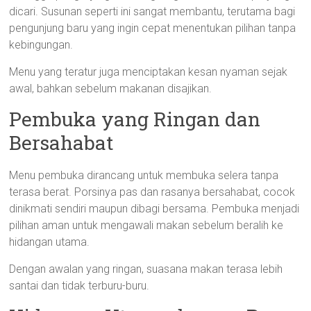
dicari. Susunan seperti ini sangat membantu, terutama bagi
pengunjung baru yang ingin cepat menentukan pilihan tanpa
kebingungan.
Menu yang teratur juga menciptakan kesan nyaman sejak
awal, bahkan sebelum makanan disajikan.
Pembuka yang Ringan dan
Bersahabat
Menu pembuka dirancang untuk membuka selera tanpa
terasa berat. Porsinya pas dan rasanya bersahabat, cocok
dinikmati sendiri maupun dibagi bersama. Pembuka menjadi
pilihan aman untuk mengawali makan sebelum beralih ke
hidangan utama.
Dengan awalan yang ringan, suasana makan terasa lebih
santai dan tidak terburu-buru.