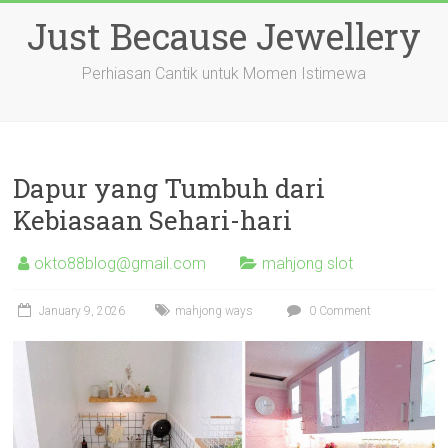
Skip
Just Because Jewellery
to
content
Perhiasan Cantik untuk Momen Istimewa
Dapur yang Tumbuh dari
Kebiasaan Sehari-hari
okto88blog@gmail.com
mahjong slot
January 9, 2026
mahjong ways
0 Comment