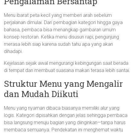
Pengalaman Bersantap
Menu ibarat peta kecil yang memberi arah sebelum
perjalanan dimulai. Dari pembagian kategori hingga gaya
bahasa, pembaca bisa menangkap gambaran umum
konsep restoran. Ketika menu disusun rapi, pengunjung
merasa lebih siap karena sudah tahu apa yang akan
dihadapi.
Kejelasan sejak awal mengurangi kebingungan saat berada
di tempat dan membuat suasana makan terasa lebih santai.
Struktur Menu yang Mengalir
dan Mudah Diikuti
Menu yang nyaman dibaca biasanya memiliki alur yang
logis. Kategori dipisahkan dengan jelas sehingga pembaca
bisa langsung menuju bagian yang diinginkan—tanpa harus
membaca semuanya. Pendekatan ini menghemat waktu