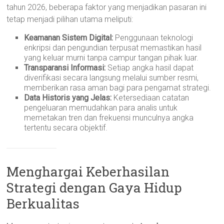
tahun 2026, beberapa faktor yang menjadikan pasaran ini
tetap menjadi pilihan utama meliputi:
Keamanan Sistem Digital:
Penggunaan teknologi
enkripsi dan pengundian terpusat memastikan hasil
yang keluar murni tanpa campur tangan pihak luar.
Transparansi Informasi:
Setiap angka hasil dapat
diverifikasi secara langsung melalui sumber resmi,
memberikan rasa aman bagi para pengamat strategi.
Data Historis yang Jelas:
Ketersediaan catatan
pengeluaran memudahkan para analis untuk
memetakan tren dan frekuensi munculnya angka
tertentu secara objektif.
Menghargai Keberhasilan
Strategi dengan Gaya Hidup
Berkualitas