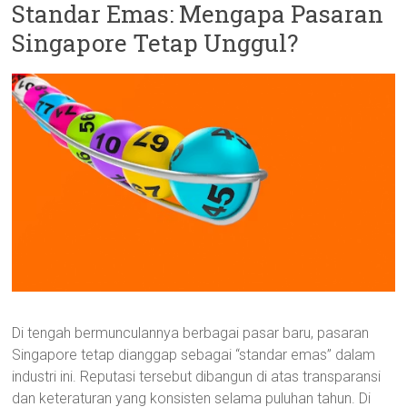
Standar Emas: Mengapa Pasaran
Singapore Tetap Unggul?
Di tengah bermunculannya berbagai pasar baru, pasaran
Singapore tetap dianggap sebagai “standar emas” dalam
industri ini. Reputasi tersebut dibangun di atas transparansi
dan keteraturan yang konsisten selama puluhan tahun. Di