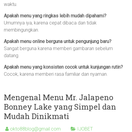
waktu.
Apakah menu yang ringkas lebih mudah dipahami?
Umumnya iya, karena cepat dibaca dan tidak
membingungkan.
Apakah menu online berguna untuk pengunjung baru?
Sangat berguna karena memberi gambaran sebelum
datang.
Apakah menu yang konsisten cocok untuk kunjungan rutin?
Cocok, karena memberi rasa familiar dan nyaman.
Mengenal Menu Mr. Jalapeno
Bonney Lake yang Simpel dan
Mudah Dinikmati
okto88blog@gmail.com
IJOBET