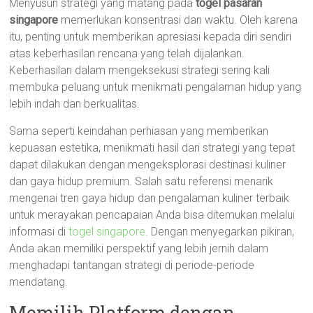
Menyusun strategi yang matang pada
togel pasaran
singapore
memerlukan konsentrasi dan waktu. Oleh karena
itu, penting untuk memberikan apresiasi kepada diri sendiri
atas keberhasilan rencana yang telah dijalankan.
Keberhasilan dalam mengeksekusi strategi sering kali
membuka peluang untuk menikmati pengalaman hidup yang
lebih indah dan berkualitas.
Sama seperti keindahan perhiasan yang memberikan
kepuasan estetika, menikmati hasil dari strategi yang tepat
dapat dilakukan dengan mengeksplorasi destinasi kuliner
dan gaya hidup premium. Salah satu referensi menarik
mengenai tren gaya hidup dan pengalaman kuliner terbaik
untuk merayakan pencapaian Anda bisa ditemukan melalui
informasi di
togel singapore
. Dengan menyegarkan pikiran,
Anda akan memiliki perspektif yang lebih jernih dalam
menghadapi tantangan strategi di periode-periode
mendatang.
Memilih Platform dengan