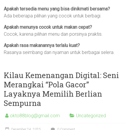
Apakah tersedia menu yang bisa dinikmati bersama?
Ada beberapa pilihan yang cocok untuk berbagi.
Apakah menunya cocok untuk makan cepat?
Cocok, karena pilihan menu dan porsinya praktis.
Apakah rasa makanannya terlalu kuat?
Rasanya seimbang dan nyaman untuk berbagai selera.
Kilau Kemenangan Digital: Seni
Merangkai “Pola Gacor”
Layaknya Memilih Berlian
Sempurna
okto88blog@gmail.com
Uncategorized
December 24, 2025
0 Comment