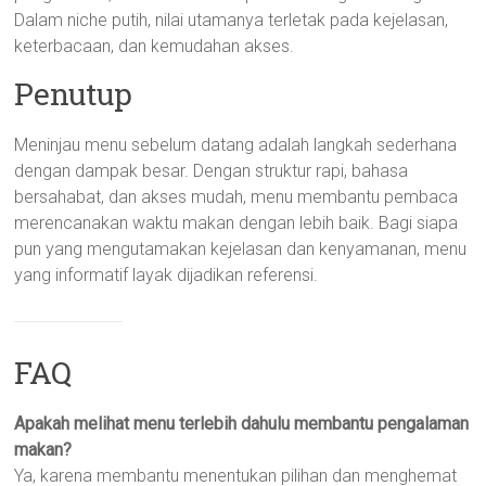
Dalam niche putih, nilai utamanya terletak pada kejelasan,
keterbacaan, dan kemudahan akses.
Penutup
Meninjau menu sebelum datang adalah langkah sederhana
dengan dampak besar. Dengan struktur rapi, bahasa
bersahabat, dan akses mudah, menu membantu pembaca
merencanakan waktu makan dengan lebih baik. Bagi siapa
pun yang mengutamakan kejelasan dan kenyamanan, menu
yang informatif layak dijadikan referensi.
FAQ
Apakah melihat menu terlebih dahulu membantu pengalaman
makan?
Ya, karena membantu menentukan pilihan dan menghemat