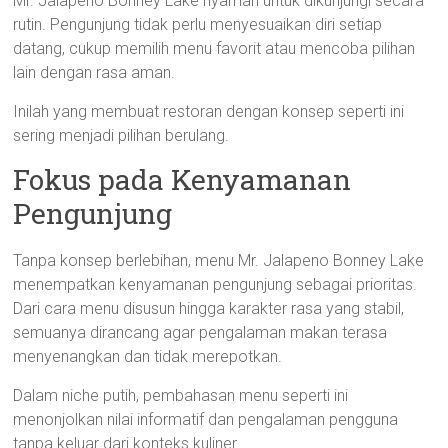
Mr. Jalapeno Bonney Lake nyaman untuk dikunjungi secara
rutin. Pengunjung tidak perlu menyesuaikan diri setiap
datang, cukup memilih menu favorit atau mencoba pilihan
lain dengan rasa aman.
Inilah yang membuat restoran dengan konsep seperti ini
sering menjadi pilihan berulang.
Fokus pada Kenyamanan
Pengunjung
Tanpa konsep berlebihan, menu Mr. Jalapeno Bonney Lake
menempatkan kenyamanan pengunjung sebagai prioritas.
Dari cara menu disusun hingga karakter rasa yang stabil,
semuanya dirancang agar pengalaman makan terasa
menyenangkan dan tidak merepotkan.
Dalam niche putih, pembahasan menu seperti ini
menonjolkan nilai informatif dan pengalaman pengguna
tanpa keluar dari konteks kuliner.